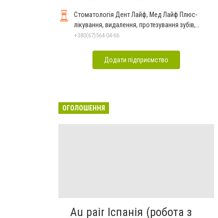
Стоматологія Дент Лайф, Мед Лайф Плюс-
лікування, видалення, протезування зубів,
виправлення прикусу
+380(67)564-04-66
Додати підприємство
ОГОЛОШЕННЯ
Au pair Іспанія (робота з