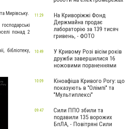
та Мирівську.
На Криворіжжі Фонд
11:29
Держмайна продає
 господарські
лабораторію за 139 тисяч
оселі понад 2
гривень, - ФОТО
, бібліотеку,
У Кривому Розі вісім років
10:49
дружби завершилися 16
ножовими пораненнями
Кіноафіша Кривого Рогу: що
10:09
показують в "Олімпі" та
"Мультиплексі"
Сили ППО збили та
09:47
подавили 135 ворожих
БпЛА, - Повітряні Сили