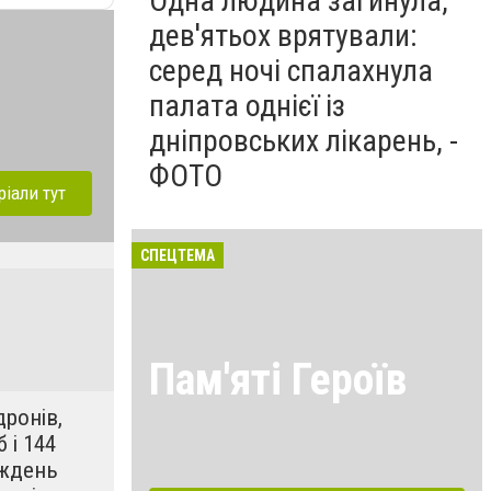
Одна людина загинула,
дев'ятьох врятували:
серед ночі спалахнула
палата однієї із
дніпровських лікарень, -
ФОТО
ріали тут
СПЕЦТЕМА
Пам'яті Героїв
ронів,
 і 144
иждень