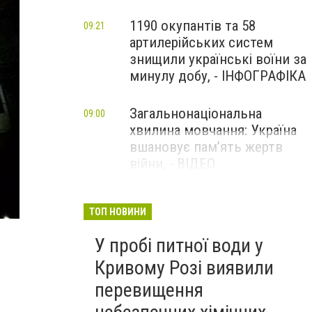
1190 окупантів та 58
09:21
артилерійських систем
знищили українські воїни за
минулу добу, - ІНФОГРАФІКА
Загальнонаціональна
09:00
хвилина мовчання: Україна
вшановує пам’ять жертв
війни, - ВІДЕО
ТОП НОВИНИ
У пробі питної води у
Кривому Розі виявили
перевищення