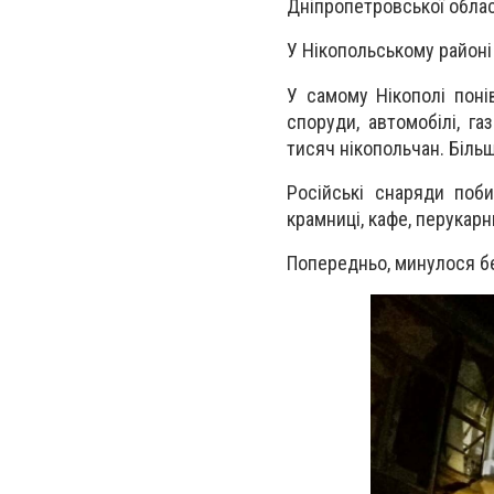
Дніпропетровської обласн
У Нікопольському районі
У самому Нікополі поні
споруди, автомобілі, г
тисяч нікопольчан. Біль
Російські снаряди побил
крамниці, кафе, перукарн
Попередньо, минулося б