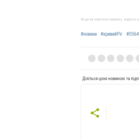
Якщо ви помітили помилку, виділіть нео
#новини
#кривийРіг
#0564
Діліться цією новиною та підп