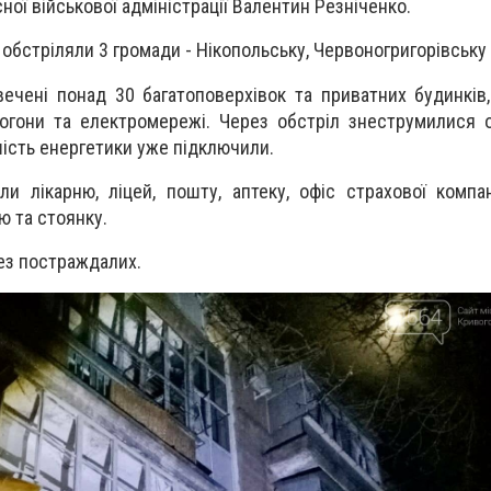
ої військової адміністрації Валентин Резніченко.
 обстріляли 3 громади - Нікопольську, Червоногригорівську 
вечені понад 30 багатоповерхівок та приватних будинків,
азогони та електромережі. Через обстріл знеструмилися 
шість енергетики уже підключили.
и лікарню, ліцей, пошту, аптеку, офіс страхової компанії
ю та стоянку.
ез постраждалих.