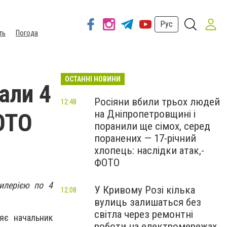
Рус
ть
Погода
ОСТАННІ НОВИНИ
али 4
Росіяни вбили трьох людей
12:48
на Дніпропетровщині і
ОТО
поранили ще сімох, серед
поранених — 17-річний
хлопець: наслідки атак,-
ФОТО
илерією по 4
У Кривому Розі кілька
12:08
вулиць залишаться без
світла через ремонтні
яє начальник
роботи на електромережах