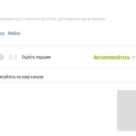
бхідний текст і натисніть Ctrl + Enter, щоб повідомити про це редакцію
ua
#війна
0,0
Оцініть першим
Авторизируйтесь
, ч
исуйтесь на наші канали