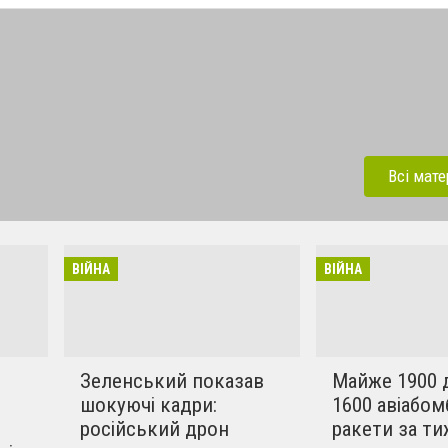
у российско-украинской
ая Федерация продолжает
Всі мате
ного конфликта, стянув к
 страны многотысячную
ю технику. Украинское
ВІЙНА
ВІЙНА
ремится разрешить
матическим путём.
ы в этом конфликте
вилизованные страны.
Зеленський показав
Майже 1900 д
шокуючі кадри:
1600 авіабомб
російський дрон
ракети за т