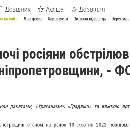
Довідник
Афіша
Дозвілля
а на сайті
Довідкова
Карта міста
Питання-відповідь
Нерухоміс
ночі росіяни обстрілюв
ніпропетровщини, - Ф
били ракетами, «Ураганами», «Градами» та важкою арт
опетрощині станом на ранок 10 жовтня 2022 повідомл