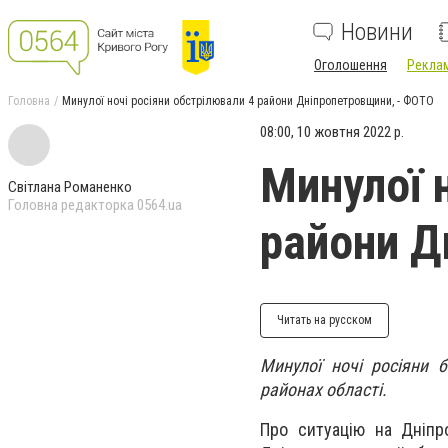
Новини
Оголошення
Реклам
Головна
Минулої ночі росіяни обстрілювали 4 райони Дніпропетровщини, - ФОТО
08:00, 10 жовтня 2022 р.
Минулої 
Світлана Романенко
Головна редакторка 0564.ua
райони Д
Читать на русском
Минулої ночі росіяни 
районах області.
Про ситуацію на Дніпр