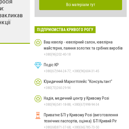
росія
Всі матеріали тут
и:
закликав
кції
ПІДПРИЄМСТВА КРИВОГО РОГУ
Ваш ювелір - ювелірний салон, ювелірна
майстерня, паяння золотих та срібних виробів
+380(96)202-40-18
Подіс КР
+380(67)944-24-77, +380(96)604-31-45
Юридичний Маркетплейс "Консультант"
+380(73)260-29-94
Надія, медичний центр у Кривому Розі
+380(96)541-18-88, +380(67)998-94-34
Приватне БТІ у Кривому Розі (виготовлення
технічних паспортів, оцінка). БТІ Кривий Ріг
+380(68)871-37-68, +380(66)785-73-50