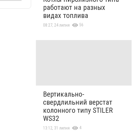
работают на разных
видах топлива
56
08:27, 24 липня
Вертикально-
свердлильний верстат
колонного типу STILER
WS32
4
13:12, 31 липня