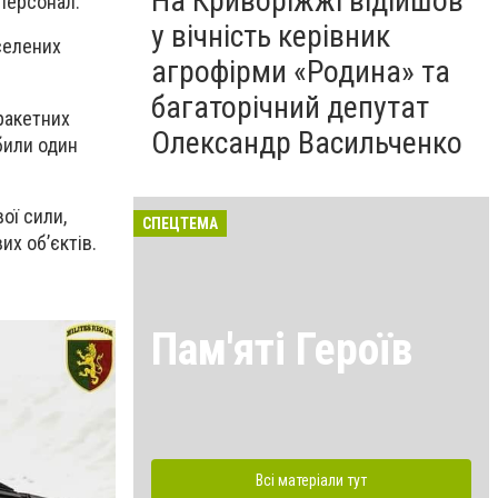
На Криворіжжі відійшов
персонал.
у вічність керівник
селених
агрофірми «Родина» та
багаторічний депутат
 ракетних
Олександр Васильченко
били один
ої сили,
СПЕЦТЕМА
их об’єктів.
Пам'яті Героїв
Всі матеріали тут