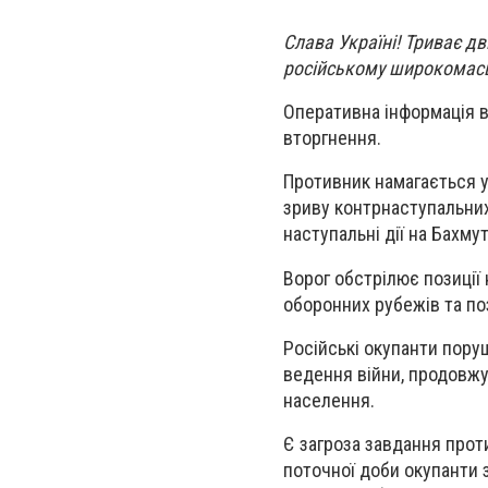
Слава Україні! Триває дв
російському широкомас
Оперативна інформація в
вторгнення.
Противник намагається у
зриву контрнаступальних
наступальні дії на Бахм
Ворог обстрілює позиції
оборонних рубежів та по
Російські окупанти пору
ведення війни, продовжу
населення.
Є загроза завдання проти
поточної доби окупанти 