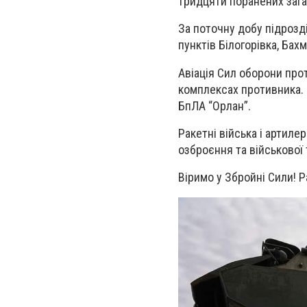
тридцяти поранених зага
За поточну добу підрозд
пунктів Білогорівка, Бах
Авіація Сил оборони про
комплексах противника. 
БпЛА “Орлан”.
Ракетні війська і артиле
озброєння та військової 
Віримо у Збройні Сили! 