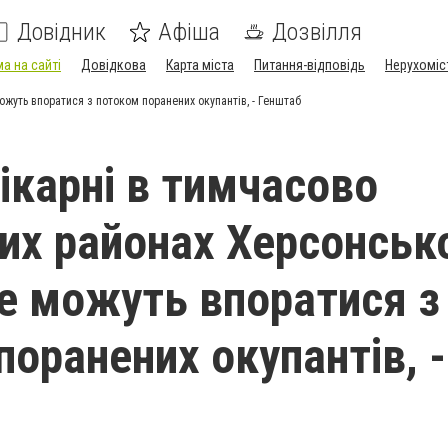
Довідник
Афіша
Дозвілля
а на сайті
Довідкова
Карта міста
Питання-відповідь
Нерухоміс
ожуть впоратися з потоком поранених окупантів, - Генштаб
лікарні в тимчасово
их районах Херсонськ
не можуть впоратися з
поранених окупантів, -