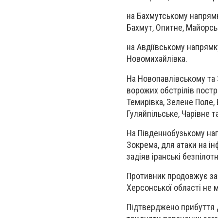
на Бахмутському напрямк
Бахмут, Опитне, Майорсь
на Авдіївському напрямк
Новомихайлівка.
На Новопавлівському та 
ворожих обстрілів постр
Темирівка, Зелене Поле, 
Гуляйпільське, Чарівне т
На Південнобузькому нап
Зокрема, для атаки на ін
задіяв іранські безпілот
Противник продовжує заз
Херсонської області не 
Підтверджено прибуття до