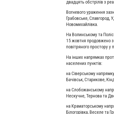
двадцять обстрілів з ре
Вогневого ураження зазн
Грабовське, Славгород, Уд
Новомихайлівка.
На Волинському та Поліс
15 жовтня продовжено за
повітряного простору у п
На інших напрямках прот
населених пунктів:
на Сіверському напрямку 
Бачівськ, Старикове, Кін
на Слобожанському напрям
Нескучне, Тернова та Дв
на Краматорському напрям
Білогорівка, Веселе та Гр