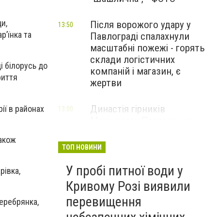
и,
Після ворожого удару у
13:50
р’їнка та
Павлограді спалахнули
масштабні пожежі - горять
склади логістичних
і білорусь до
компаній і магазин, є
риття
жертви
Династія гірників
ії в районах
13:00
Метінвесту Патреченко:
Істинно не рветься зв’язок
також
поколінь там, де панує
ТОП НОВИНИ
повага
У пробі питної води у
НОВИНИ КОМПАНІЙ
рівка,
Кривому Розі виявили
Літній відпочинок 2026 у
13:00
перевищення
Серебрянка,
Кривому Розі
ПАРТНЕРСЬКИЙ СПЕЦПРОЄКТ