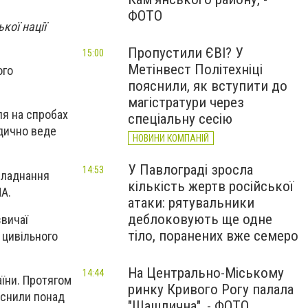
ФОТО
кої нації
Пропустили ЄВІ? У
15:00
Метінвест Політехніці
ого
пояснили, як вступити до
магістратури через
ля на спробах
спеціальну сесію
одично веде
НОВИНИ КОМПАНІЙ
У Павлограді зросла
14:53
обладнання
кількість жертв російської
ЛА.
атаки: рятувальники
деблоковують ще одне
звичаї
тіло, поранених вже семеро
 цивільного
На Центрально-Міському
14:44
аїни. Протягом
ринку Кривого Рогу палала
йснили понад
"Шашлична", - ФОТО