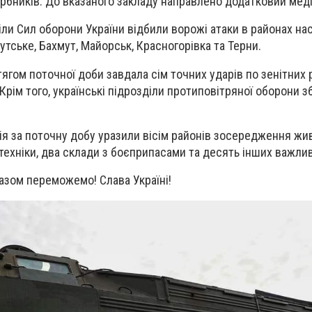
рбників. До вказаного закладу направлено додатковий мед
іли Сил оборони України відбили ворожі атаки в районах на
мутське, Бахмут, Майорськ, Красногорівка та Терни.
тягом поточної доби завдала сім точних ударів по зенітних
Крім того, українські підрозділи протиповітряної оборони з
рія за поточну добу уразили вісім районів зосередження жив
техніки, два склади з боєприпасами та десять інших важлив
Разом переможемо! Слава Україні!