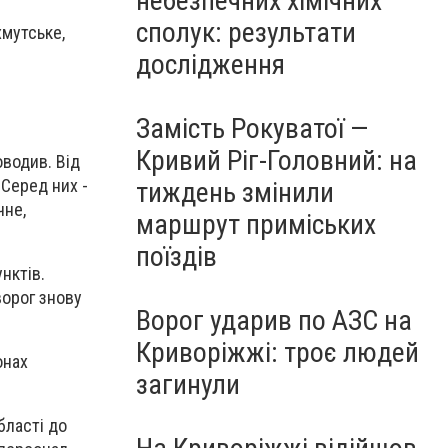
небезпечних хімічних
сполук: результати
хмутське,
дослідження
Замість Рокуватої —
Кривий Ріг-Головний: на
водив. Від
Серед них -
тиждень змінили
чне,
маршрут приміських
поїздів
нктів.
ворог знову
Ворог ударив по АЗС на
Криворіжжі: троє людей
онах
загинули
бласті до