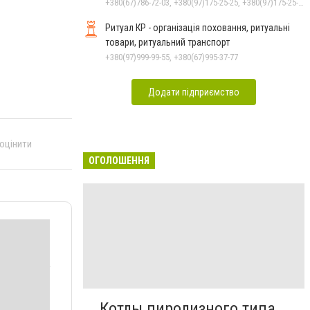
+380(67)786-72-03, +380(97)175-25-25, +380(97)175-25-25, +380(67)394-07-70
Ритуал КР - організація поховання, ритуальні
товари, ритуальний транспорт
+380(97)999-99-55, +380(67)995-37-77
Додати підприємство
 оцінити
ОГОЛОШЕННЯ
Котлы пиролизного типа