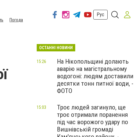
Рус
ть
Погода
ОСТАННІ НОВИНИ
На Нікопольщині долають
15:26
аварію на магістральному
ої
водогоні: людям доставили
десятки тонн питної води, -
ФОТО
Троє людей загинуло, ще
15:03
троє отримали поранення
під час ворожого удару по
Вишнівській громаді
Кам'янського району, -