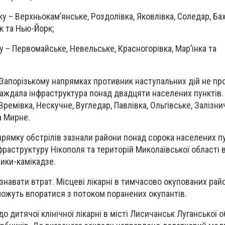
у – Верхньокам’янське, Роздолівка, Яковлівка, Соледар, Ба
к та Нью-Йорк;
у – Первомайське, Невельське, Красногорівка, Мар’їнка та
Запорізькому напрямках противник наступальних дій не про
аждала інфраструктура понад двадцяти населених пунктів. 
Времівка, Нескучне, Вугледар, Павлівка, Ольгівське, Залізни
а Мирне.
рямку обстрілів зазнали райони понад сорока населених пу
фраструктуру Нікополя та територій Миколаївської області 
ники-камікадзе.
навати втрат. Місцеві лікарні в тимчасово окупованих рай
можуть впоратися з потоком поранених окупантів.
 дитячої клінічної лікарні в місті Лисичанськ Луганської о