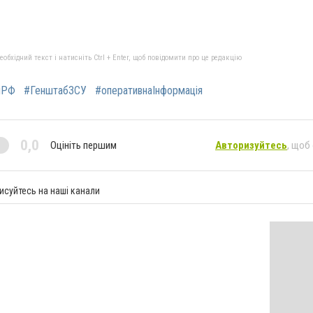
бхідний текст і натисніть Ctrl + Enter, щоб повідомити про це редакцію
яРФ
#ГенштабЗСУ
#оперативнаІнформація
0,0
Оцініть першим
Авторизуйтесь
, щоб
исуйтесь на наші канали