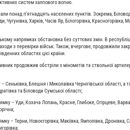
активних систем залпового вогню.
али понад п’ятнадцять населених пунктів. Зокрема, Біловод
и, Чугунівка, Харків, Часів Яр, Білогорівка, Красногорівка, Ма
ькому напрямках обстановка без суттєвих змін. В республіц
ходи з перевірки військ. Також, вчергове, продовжили зак
івденних областях цієї країни.
ивник продовжив обстріли з мінометів та ствольної артилер
– Сеньківка, Блешня і Миколаївка Чернігівської області, а 
дратівка та Біловоди Сумської області;
ку – Уди, Козача Лопань, Красне, Глибоке, Огірцеве, Варва
орічна;
ку – Терни, Новоєгорівка, Макіївка, Ямполівка, Дронівка, 
игорівка;