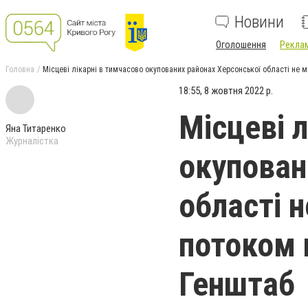
Новини
Оголошення
Реклам
Головна
Місцеві лікарні в тимчасово окупованих районах Херсонської області не м
18:55, 8 жовтня 2022 р.
Місцеві 
Яна Титаренко
Журналістка
окупован
області 
потоком 
Генштаб