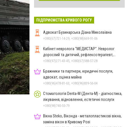
ПІДПРИЄМСТВА КРИВОГО РОГУ
Адвокат Бузинарська Діана Миколаївна
+380(67)721-14-29, +380(98)669-91-06
Кабінет невролога "МЕДИСТАР". Невролог
дорослий та дитячий, рефлексотерапевт,
гомеопат.
+380(97)271-43-45, +380(67)588-57-28
Бражники та партнери, юридичні послуги,
адвокат, оцінка майна
+380(96)478-81-63, +380(96)839-56-04
Стоматологія Denta-M (Дента-М) - діагностика,
лікування, відновлення, естетичні послуги
+380(98)740-55-79
Вікна Steko, Віконда - металопластикові вікна,
заміна вікон в Кривому Розі