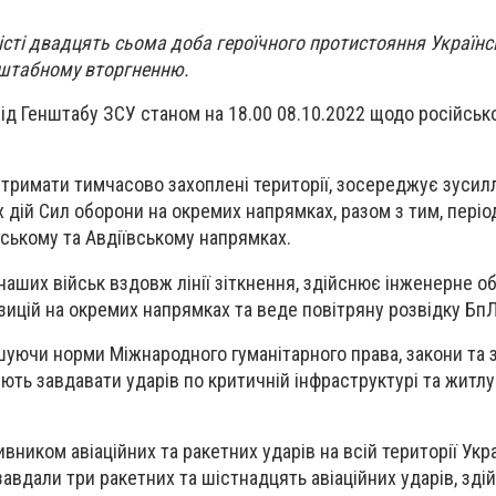
істі двадцять сьома доба героїчного протистояння Українсь
штабному вторгненню.
ід Генштабу ЗСУ станом на 18.00 08.10.2022 щодо російськ
тримати тимчасово захоплені території, зосереджує зусил
 дій Сил оборони на окремих напрямках, разом з тим, пері
утському та Авдіївському напрямках.
 наших військ вздовж лінії зіткнення, здійснює інженерне 
зицій на окремих напрямках та веде повітряну розвідку Бп
шуючи норми Міжнародного гуманітарного права, закони та 
ють завдавати ударів по критичній інфраструктурі та житлу
вником авіаційних та ракетних ударів на всій території Укр
завдали три ракетних та шістнадцять авіаційних ударів, зді