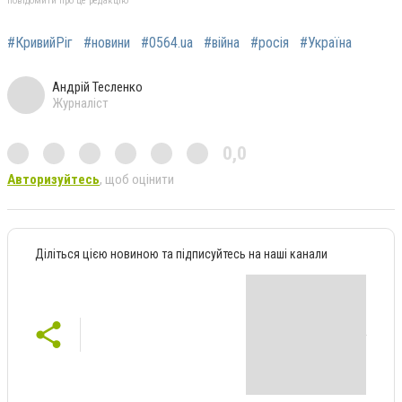
повідомити про це редакцію
#КривийРіг
#новини
#0564.ua
#війна
#росія
#Україна
Андрій Тесленко
Журналіст
0,0
Авторизуйтесь
, щоб оцінити
Діліться цією новиною та підписуйтесь на наші канали