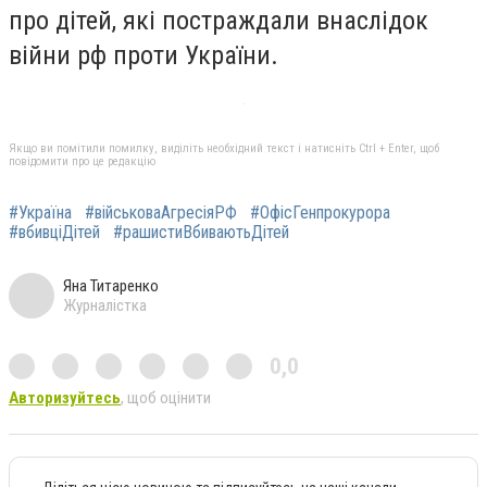
про дітей, які постраждали внаслідок
війни рф проти України.
Якщо ви помітили помилку, виділіть необхідний текст і натисніть Ctrl + Enter, щоб
повідомити про це редакцію
#Україна
#військоваАгресіяРФ
#ОфісГенпрокурора
#вбивціДітей
#рашистиВбиваютьДітей
Яна Титаренко
Журналістка
0,0
Авторизуйтесь
, щоб оцінити