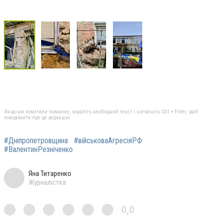
Якщо ви помітили помилку, виділіть необхідний текст і натисніть Ctrl + Enter, щоб
повідомити про це редакцію
#Дніпропетровщина
#військоваАгресіяРФ
#ВалентинРезніченко
Яна Титаренко
Журналістка
0,0