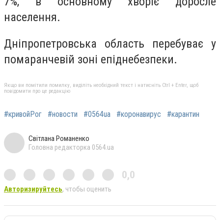
7%, в основному хворіє доросле
населення.
Дніпропетровська область перебуває у
помаранчевій зоні епіднебезпеки.
Якщо ви помітили помилку, виділіть необхідний текст і натисніть Ctrl + Enter, щоб
повідомити про це редакцію
#кривойРог
#новости
#0564ua
#коронавирус
#карантин
Світлана Романенко
Головна редакторка 0564.ua
0,0
Авторизируйтесь
, чтобы оценить