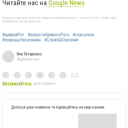
Читайте нас на
Google News
Якщо ви помітили помилку, виділіть необхідний текст і натисніть Ctrl + Enter, щоб
повідомити про це редакцію
#кривойРог
#новостиКривогоРога
#спасатели
#помощьНаселению
#СлужбаСпасения
Яна Титаренко
Журналістка
0,0
Авторизуйтесь
, щоб оцінити
Діліться цією новиною та підписуйтесь на наші канали