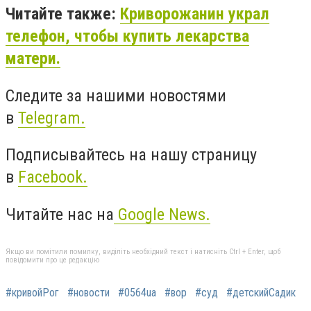
Читайте также:
Криворожанин украл
телефон, чтобы купить лекарства
матери.
Следите за нашими новостями
в
Telegram.
Подписывайтесь на нашу страницу
в
Facebook.
Читайте нас на
Google News.
Якщо ви помітили помилку, виділіть необхідний текст і натисніть Ctrl + Enter, щоб
повідомити про це редакцію
#кривойРог
#новости
#0564ua
#вор
#суд
#детскийСадик