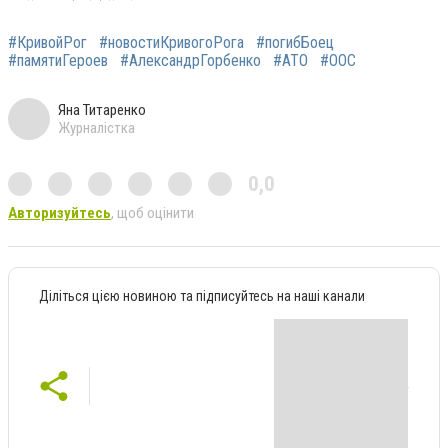
#КривойРог
#новостиКривогоРога
#погибБоец
#памятиГероев
#АлександрГорбенко
#АТО
#ООС
Яна Титаренко
Журналістка
0,0
Авторизуйтесь
, щоб оцінити
Діліться цією новиною та підписуйтесь на наші канали