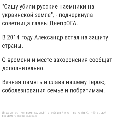
"Сашу убили русские наемники на
украинской земле", - подчеркнула
советница главы ДнепрОГА.
В 2014 году Александр встал на защиту
страны.
О времени и месте захоронения сообщат
дополнительно.
Вечная память и слава нашему Герою,
соболезнования семье и побратимам.
Якщо ви помітили помилку, виділіть необхідний текст і натисніть Ctrl + Enter, щоб
повідомити про це редакцію