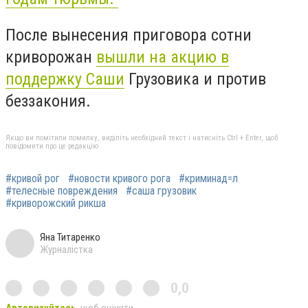
После вынесения приговора сотни
криворожан
вышли на акцию в
поддержку Саши
Грузовика и против
беззакония.
Якщо ви помітили помилку, виділіть необхідний текст і натисніть Ctrl + Enter, щоб
повідомити про це редакцію
#кривой рог
#новости кривого рога
#криминад=л
#телесные повреждения
#саша грузовик
#криворожский рикша
Яна Титаренко
Журналістка
0,0
Авторизуйтесь
, щоб оцінити