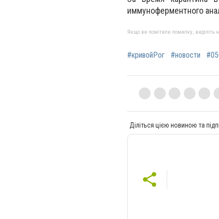
иммуноферментного анал
Якщо ви помітили помилку, виділіть нео
#кривойРог
#новости
#05
Діліться цією новиною та підп