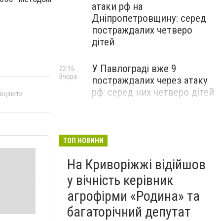
атаки рф на
Дніпропетровщину: серед
постраждалих четверо
дітей
У Павлограді вже 9
22:16
Вчора
постраждалих через атаку
рф: серед них четверо дітей
 оцінити
ТОП НОВИНИ
На Криворіжжі відійшов
у вічність керівник
агрофірми «Родина» та
багаторічний депутат