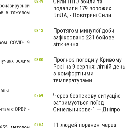
Сили ППО збили та
08:49
оронавирусной
подавили 179 ворожих
тов в тяжелом
БпЛА, - Повітряні Сили
Протягом минулої доби
08:13
зафіксовано 231 бойове
зом COVID-19
зіткнення
Прогноз погоди у Кривому
08:00
случаях режим
Розі на 9 серпня: літній день
з комфортними
температурами
ваны
Через безпекову ситуацію
07:59
затримується поїзд
нтам с ОРВИ -
Синельникове-1 — Дніпро
11 людей поранені через
07:54
655 методом