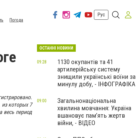
Рус
ть
Погода
ОСТАННІ НОВИНИ
оге
1130 окупантів та 41
09:28
артилерійську систему
знищили українські воїни за
минулу добу, - ІНФОГРАФІКА
гистрировано.
Загальнонаціональна
09:00
, из которых 7
хвилина мовчання: Україна
За весь период
вшановує пам’ять жертв
війни, - ВІДЕО