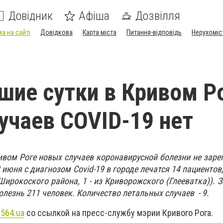
Довідник
Афіша
Дозвілля
а на сайті
Довідкова
Карта міста
Питання-відповідь
Нерухоміс
шие сутки в Кривом Р
учаев COVID-19 нет
ивом Роге новых случаев коронавирусной болезни не заре
 июня с диагнозом Covid-19 в городе лечатся 14 пациентов
 Широкоского района, 1 - из Криворожского (Глееватка)). 
лезнь 211 человек. Количество летальных случаев - 9.
0564.ua
со ссылкой на пресс-службу мэрии Кривого Рога.