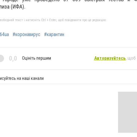
иза (ИФА).
бхідний текст і натисніть Ctrl + Enter, щоб повідомити про це редакцію
64ua
#коронавирус
#карантин
0,0
Оцініть першим
Авторизуйтесь
, щоб
исуйтесь на наші канали