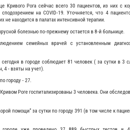
е Кривого Рога сейчас всего 30 пациентов, из них с к
- сподозрением на COVID-19. Уточняется, что 4 пациен
них не находится в палатах интенсивной терапии.
ирусной болезнью по-прежнему остается в 8-й больнице.
людением семейных врачей с установленным диагно
сегодня в городе соблюдает 81 человек ( за сутки в 3 
 4 - взяты на учет).
о городу - 27.
в Кривом Роге госпитализированы 3 человека. Они обследо
рой помощи" за сутки по городу 391 (в том числе к пацие
в городе уже проведено 37 889 быстрых тестов и 4