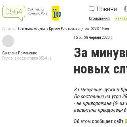
Новини
Оголошення
Реклам
Головна
За минувшие сутки в Кривом Роге новых случаев COVID-19 нет
15:50, 28 червня 2020 р.
За минув
Світлана Романенко
Головна редакторка 0564.ua
новых сл
За минувшие сутки в Кр
По состоянию на утро 28
- не криворожане (6- из
карантина преодолели бо
Об этом сообщает сайт