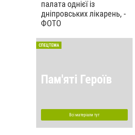
палата однієї із
дніпровських лікарень, -
ФОТО
СПЕЦТЕМА
Пам'яті Героїв
Всі матеріали тут