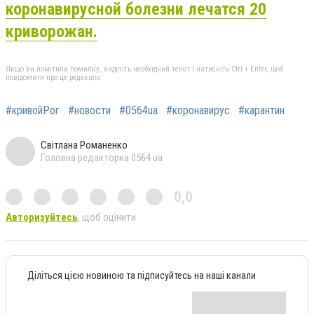
коронавирусной болезни лечатся 20
криворожан.
Якщо ви помітили помилку, виділіть необхідний текст і натисніть Ctrl + Enter, щоб
повідомити про це редакцію
#кривойРог
#новости
#0564ua
#коронавирус
#карантин
Світлана Романенко
Головна редакторка 0564.ua
0,0
Авторизуйтесь
, щоб оцінити
Діліться цією новиною та підписуйтесь на наші канали