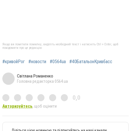
Якщо ви помітили помилку, виділіть необхідний текст і натисніть Ctrl + Enter, щоб
повідомити про це редакцію
#кривойРог
#новости
#0564ua
#40БатальонКривбасс
Світлана Романенко
Головна редакторка 0564.ua
0,0
Авторизуйтесь
, щоб оцінити
Діліться цією новиною та підписуйтесь на наші канали