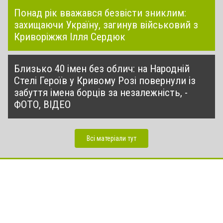
Понад рік вважався безвісти зниклим:
захищаючи Україну, загинув військовий з
Криворіжжя Ілля Сердюк
Близько 40 імен без облич: на Народній
Стелі Героїв у Кривому Розі повернули із
забуття імена борців за незалежність, -
ФОТО, ВІДЕО
Всі матеріали тут