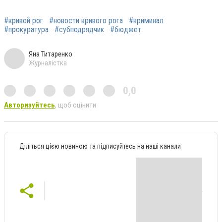
#кривой рог
#новости кривого рога
#криминал
#прокуратура
#субподрядчик
#бюджет
Яна Титаренко
Журналістка
0,0
Авторизуйтесь
, щоб оцінити
Діліться цією новиною та підписуйтесь на наші канали