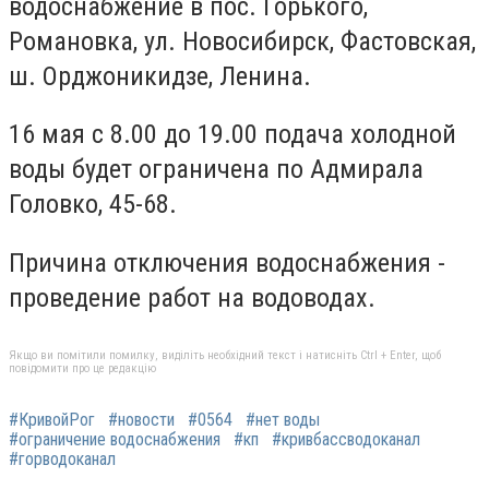
водоснабжение в пос. Горького,
Романовка, ул. Новосибирск, Фастовская,
ш. Орджоникидзе, Ленина.
16 мая с 8.00 до 19.00 подача холодной
воды будет ограничена по Адмирала
Головко, 45-68.
Причина отключения водоснабжения -
проведение работ на водоводах.
Якщо ви помітили помилку, виділіть необхідний текст і натисніть Ctrl + Enter, щоб
повідомити про це редакцію
#КривойРог
#новости
#0564
#нет воды
#ограничение водоснабжения
#кп
#кривбассводоканал
#горводоканал