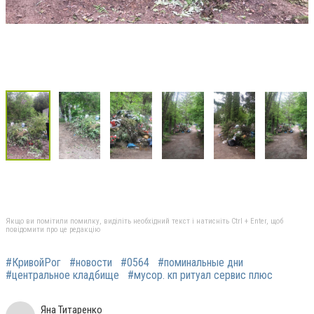
Якщо ви помітили помилку, виділіть необхідний текст і натисніть Ctrl + Enter, щоб
повідомити про це редакцію
#КривойРог
#новости
#0564
#поминальные дни
#центральное кладбище
#мусор. кп ритуал сервис плюс
Яна Титаренко