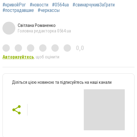
#кривойРог
#новости
#0564ua
#свинарчукивЗаГрати
#пострадавшие
#черкассы
Світлана Романенко
Головна редакторка 0564.ua
0,0
Авторизуйтесь
, щоб оцінити
Діліться цією новиною та підписуйтесь на наші канали