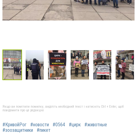
Якщо ви помітили помилку, виділіть необхідний текст і натисніть Ctrl + Enter, щоб
повідомити про це редакцію
#КривойРог
#новости
#0564
#цирк
#животные
#зоозащитники
#пикет