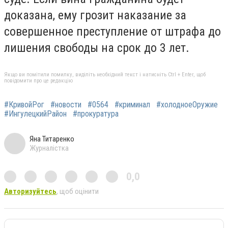
доказана, ему грозит наказание за
совершенное преступление от штрафа до
лишения свободы на срок до 3 лет.
Якщо ви помітили помилку, виділіть необхідний текст і натисніть Ctrl + Enter, щоб
повідомити про це редакцію
#КривойРог
#новости
#0564
#криминал
#холодноеОружие
#ИнгулецкийРайон
#прокуратура
Яна Титаренко
Журналістка
0,0
Авторизуйтесь
, щоб оцінити