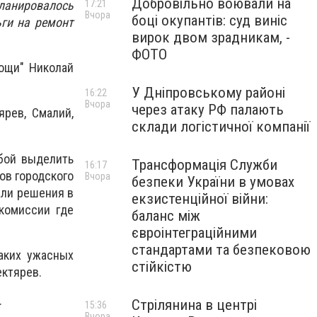
Добровільно воювали на
ланировалось
17:21
Вчора
боці окупантів: суд виніс
ьги на ремонт
вирок двом зрадникам, -
ФОТО
ощи" Николай
У Дніпровському районі
16:22
Вчора
через атаку РФ палають
ярев, Смалий,
склади логістичної компанії
бой выделить
Трансформація Служби
16:17
ов городского
Вчора
безпеки України в умовах
али решения в
екзистенційної війни:
комиссии где
баланс між
євроінтеграційними
стандартами та безпековою
аких ужасных
стійкістю
ектярев.
.
Стрілянина в центрі
15:36
Вчора