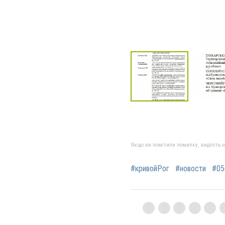
Якщо ви помітили помилку, виділіть нео
#кривойРог
#новости
#05