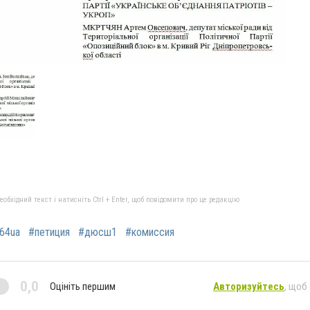
бхідний текст і натисніть Ctrl + Enter, щоб повідомити про це редакцію
64ua
#петиция
#дюсш1
#комиссия
0,0
Оцініть першим
Авторизуйтесь
, щоб