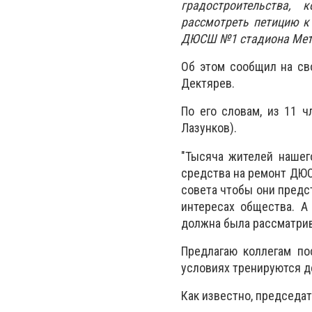
градостроительства, 
рассмотреть петицию к
ДЮСШ №1 стадиона Мета
Об этом сообщил на св
Дектярев.
По его словам, из 11 ч
Лазунков).
"Тысяча жителей нашег
средства на ремонт ДЮС
совета чтобы они предс
интересах общества. А
должна была рассматрив
Предлагаю коллегам по
условиях тренируются де
Как известно, председа