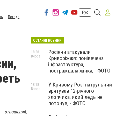
Рус
ть
Погода
ОСТАННІ НОВИНИ
Росіяни атакували
18:38
Вчора
Криворіжжя: понівечена
ии,
інфраструктура,
постраждала жінка, - ФОТО
реть
У Кривому Розі патрульний
18:18
Вчора
врятував 12-річного
хлопчика, який ледь не
потонув, - ФОТО
 отношений,