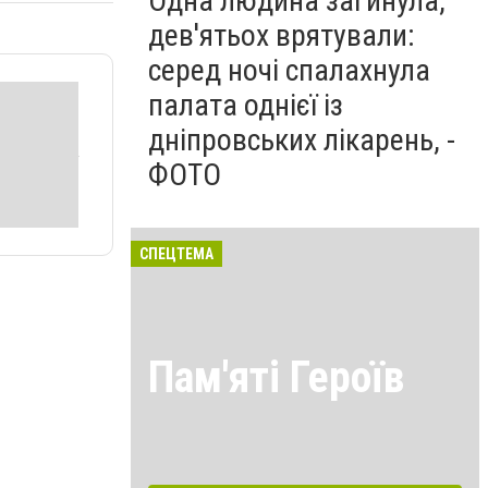
Одна людина загинула,
дев'ятьох врятували:
серед ночі спалахнула
палата однієї із
дніпровських лікарень, -
ФОТО
СПЕЦТЕМА
Пам'яті Героїв