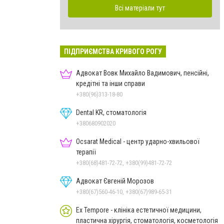
Всі матеріали тут
ПІДПРИЄМСТВА КРИВОГО РОГУ
Адвокат Вовк Михайло Вадимович, пенсійні,
кредітні та інши справи
+380(96)313-18-80
Dental KR, стоматологія
+380680902020
Ocsarat Medical - центр ударно-хвильової
терапії
+380(68)481-72-72, +380(99)481-72-72
Адвокат Євгеній Морозов
+380(67)560-46-10, +380(67)989-65-31
Ex Tempore - клініка естетичної медицини,
пластична хірургія, стоматологія, косметологія