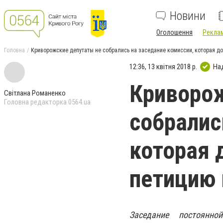
Новини
Оголошення
Реклам
Головна
Криворожские депутаты не собрались на заседание комиссии, которая 
12:36, 13 квітня 2018 р.
На
Криворож
Світлана Романенко
Головна редакторка 0564.ua
собралис
которая 
петицию
Заседание постоянн