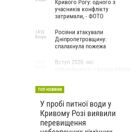
Кривого Рогу: одного з
учасників конфлікту
затримали, - ФОТО
Росіяни атакували
14:32
Вчора
Дніпропетровщину:
спалахнула пожежа
Вступ 2026: які
13:37
Вчора
спеціальності у вишах стали
найпопулярнішими за
кількістю поданих заяв
ТОП НОВИНИ
У пробі питної води у
Кривому Розі виявили
перевищення