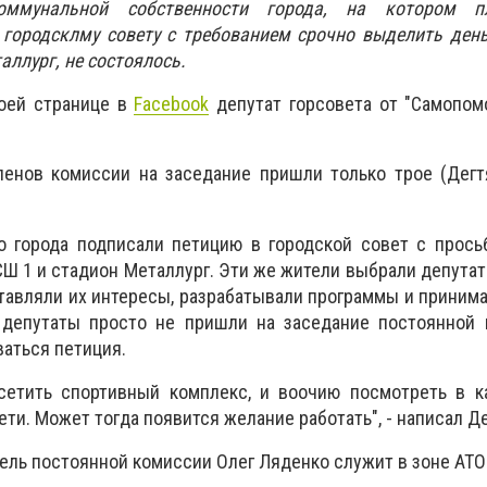
коммунальной собственности города, на котором п
 городсклму совету с требованием срочно выделить ден
ллург, не состоялось.
оей странице в
Facebook
депутат горсовета от "Самопом
ленов комиссии на заседание пришли только трое (Дегт
о города подписали петицию в городской совет с прось
Ш 1 и стадион Металлург. Эти же жители выбрали депутат
тавляли их интересы, разрабатывали программы и приним
 депутаты просто не пришли на заседание постоянной 
аться петиция.
сетить спортивный комплекс, и воочию посмотреть в к
ти. Может тогда появится желание работать", - написал Д
тель постоянной комиссии Олег Ляденко служит в зоне АТО