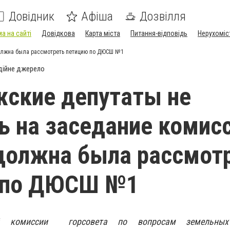
Довідник
Афіша
Дозвілля
а на сайті
Довідкова
Карта міста
Питання-відповідь
Нерухоміс
должна была рассмотреть петицию по ДЮСШ №1
дійне джерело
ские депутаты не
ь на заседание комисс
должна была рассмот
 по ДЮСШ №1
ой комиссии горсовета по вопросам земельных