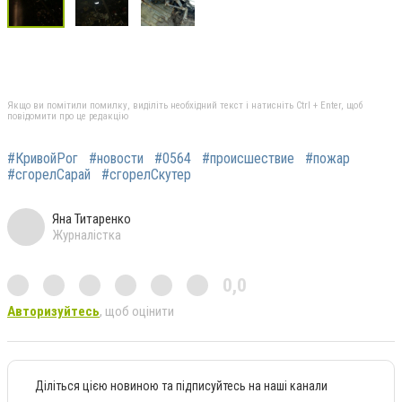
Якщо ви помітили помилку, виділіть необхідний текст і натисніть Ctrl + Enter, щоб
повідомити про це редакцію
#КривойРог
#новости
#0564
#происшествие
#пожар
#сгорелСарай
#сгорелСкутер
Яна Титаренко
Журналістка
0,0
Авторизуйтесь
, щоб оцінити
Діліться цією новиною та підписуйтесь на наші канали