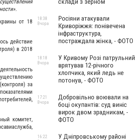
склади з зерном
существления
ности».
Росіяни атакували
18:38
краины от 18
Вчора
Криворіжжя: понівечена
інфраструктура,
постраждала жінка, - ФОТО
лось действие
троля) в 2018
У Кривому Розі патрульний
18:18
Вчора
врятував 12-річного
еятельность
хлопчика, який ледь не
существлению
потонув, - ФОТО
(контроля) за
показателями
Добровільно воювали на
17:21
отребителей,
Вчора
боці окупантів: суд виніс
вирок двом зрадникам, -
ный комитет,
ФОТО
осавиаслужба,
У Дніпровському районі
16:22