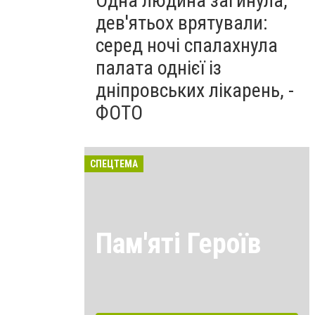
Одна людина загинула,
дев'ятьох врятували:
серед ночі спалахнула
палата однієї із
дніпровських лікарень, -
ФОТО
СПЕЦТЕМА
Пам'яті Героїв