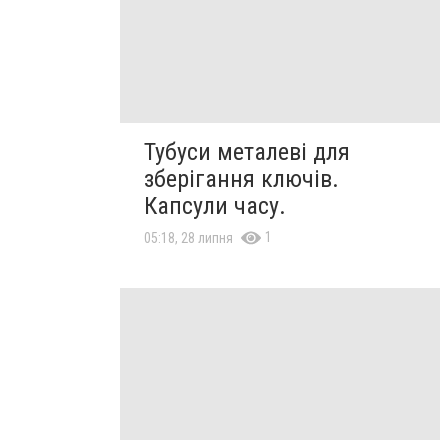
Тубуси металеві для
зберігання ключів.
Капсули часу.
1
05:18, 28 липня