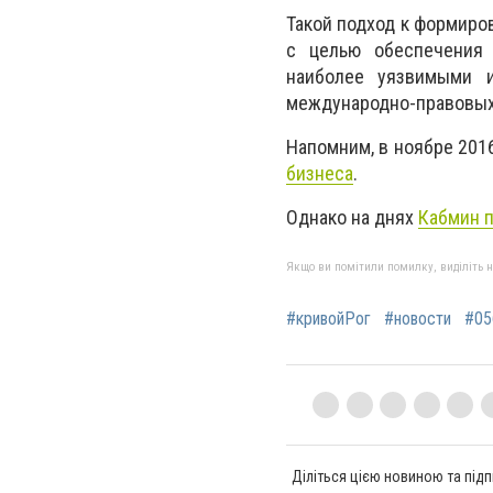
Такой подход к формиро
с целью обеспечения 
наиболее уязвимыми 
международно-правовых 
Напомним, в ноябре 201
бизнеса
.
Однако на днях
Кабмин п
Якщо ви помітили помилку, виділіть нео
#кривойРог
#новости
#05
Діліться цією новиною та підп