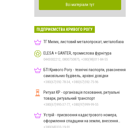
Всі матеріали тут
ПІДПРИЄМСТВА КРИВОГО РОГУ
ТГ Милих, листовий металопрокат, металобаза
ELESA + GANTER, промислова фурнітура
0443002212, 0800750875, +380(98)011-84-55
БТІ Кривого Рогу - технічні паспорти, узаконення
самовільних будівель, архівні довідки
+380(67)592-78-34, +380(67)592-75-96
Ритуал КР - організація поховання, ритуальні
товари, ритуальний транспорт
+380(67)995-37-77, +380(97)999-99-55
Устрій - присвоєння кадастрового номера,
оформлення спадщини на землю, внесення
змін до кадастру
+380(68)333-19-91