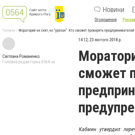
Новини
Оголошення
Реклам
Головна
Мораторий не снят, но "урезан": Кто сможет проверять предпринимателе
14:12, 23 лютого 2018 р.
Мораторий
Світлана Романенко
Головна редакторка 0564.ua
сможет 
предприн
предупр
Кабмин утвердил переч