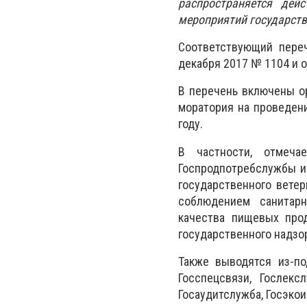
распространяется дей
мероприятий государств
Соответствующий пере
декабря 2017 № 1104 и о
В перечень включены о
моратория на проведени
году.
В частности, отмеча
Госпродпотребслужбы и
государственного ветер
соблюдением санитарн
качества пищевых прод
государственного надзор
Также выводятся из-по
Госспецсвязи, Гослекс
Госаудитслужба, Госэкои