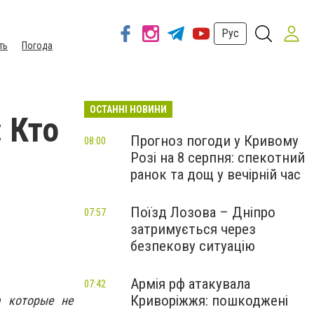
Рус
ть
Погода
ОСТАННІ НОВИНИ
: Кто
Прогноз погоди у Кривому
08:00
Розі на 8 серпня: спекотний
ранок та дощ у вечірній час
Поїзд Лозова – Дніпро
07:57
затримується через
безпекову ситуацію
Армія рф атакувала
07:42
Криворіжжя: пошкоджені
а которые не