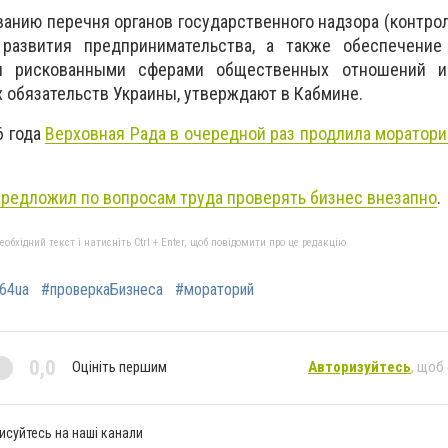
ванию перечня органов государственного надзора (контро
развития предпринимательства, а также обеспечение
и рискованными сферами общественных отношений и
обязательств Украины, утверждают в Кабмине.
6 года
Верховная Рада в очередной раз продлила моратори
редложил по вопросам труда проверять бизнес внезапно
.
бхідний текст і натисніть Ctrl + Enter, щоб повідомити про це редакцію
64ua
#проверкаБизнеса
#мораторий
0,0
Оцініть першим
Авторизуйтесь
, щоб
исуйтесь на наші канали