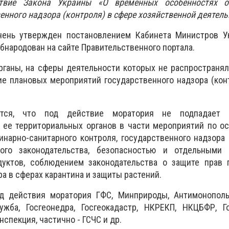
ствие Закона Украины «О временных особенностях о
енного надзора (контроля) в сфере хозяйственной деятель
чень утвержден постановлением Кабинета Министров У
бнародован на сайте Правительственного портала.
рганы, на сферы деятельности которых не распространя
е плановых мероприятий государственного надзора (кон
ется, что под действие моратория не подпадает д
 ее территориальных органов в части мероприятий по о
инарно-санитарного контроля, государственного надзора 
ого законодательства, безопасностью и отдельными 
уктов, соблюдением законодательства о защите прав п
а в сферах карантина и защиты растений.
д действия моратория ГФС, Минприроды, Антимонополь
лужба, Госгеонедра, Госгеокадастр, НКРЕКП, НКЦБФР, Г
нспекция, частично - ГСЧС и др.