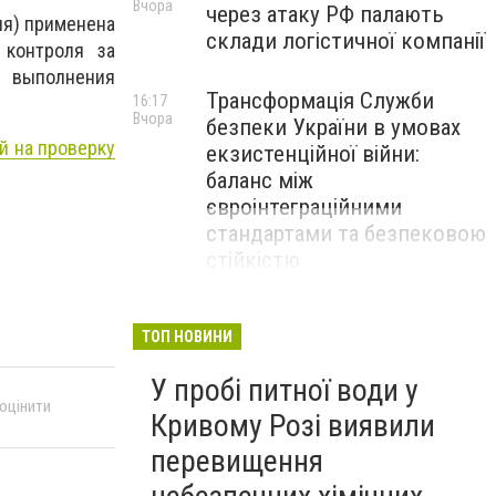
Вчора
через атаку РФ палають
ля) применена
склади логістичної компанії
 контроля за
 выполнения
Трансформація Служби
16:17
Вчора
безпеки України в умовах
й на проверку
екзистенційної війни:
баланс між
євроінтеграційними
стандартами та безпековою
стійкістю
ТОП НОВИНИ
У пробі питної води у
 оцінити
Кривому Розі виявили
перевищення