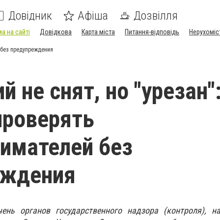
Довідник
Афіша
Дозвілля
а на сайті
Довідкова
Карта міста
Питання-відповідь
Нерухоміс
й без предупреждения
 не снят, но "урезан"
проверять
имателей без
еждения
ень органов государственного надзора (контроля), н