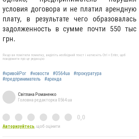
условия договора и не платил арендную
плату, в результате чего образовалась
задолженность в сумме почти 550 тыс
грн.
Якщо ви помітили помилку, виділіть необхідний текст і натисніть Ctrl + Enter, щоб
повідомити про це редакцію
#кривойРог
#новости
#0564ua
#прокуратура
#предприниматель
#аренда
Світлана Романенко
Головна редакторка 0564.ua
0,0
Авторизуйтесь
, щоб оцінити