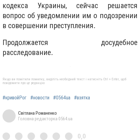
кодекса Украины, сейчас решается
вопрос об уведомлении им о подозрении
в совершении преступления.
Продолжается досудебное
расследование.
Якщо ви помітили помилку, виділіть необхідний текст і натисніть Ctrl + Enter, щоб
повідомити про це редакцію
#кривойРог
#новости
#0564ua
#взятка
Світлана Романенко
Головна редакторка 0564.ua
0,0