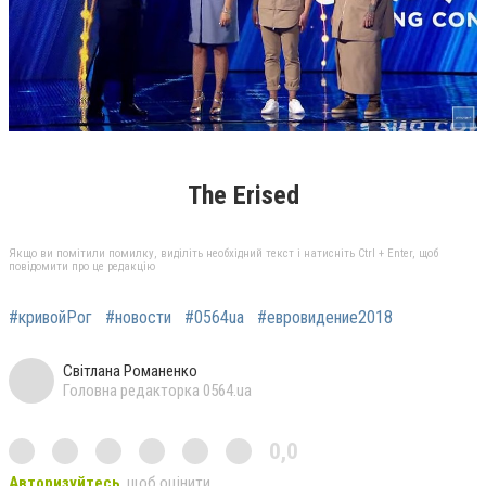
The Erised
Якщо ви помітили помилку, виділіть необхідний текст і натисніть Ctrl + Enter, щоб
повідомити про це редакцію
#кривойРог
#новости
#0564ua
#евровидение2018
Світлана Романенко
Головна редакторка 0564.ua
0,0
Авторизуйтесь
, щоб оцінити