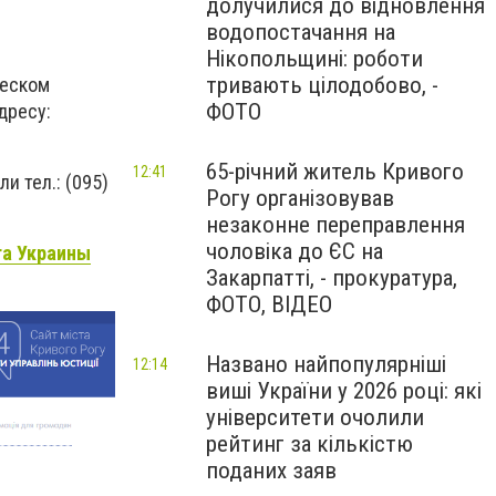
долучилися до відновлення
водопостачання на
Нікопольщині: роботи
тривають цілодобово, -
ческом
ФОТО
дресу:
65-річний житель Кривого
12:41
ли тел.: (095)
Рогу організовував
незаконне переправлення
чоловіка до ЄС на
га Украины
Закарпатті, - прокуратура,
ФОТО, ВІДЕО
Названо найпопулярніші
12:14
виші України у 2026 році: які
університети очолили
рейтинг за кількістю
поданих заяв