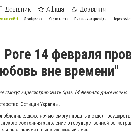
Довідник
Афіша
Дозвілля
а на сайті
Довідкова
Карта міста
Питання-відповідь
Нерухоміс
 Роге 14 февраля про
юбовь вне времени"
 смогут зарегистрировать брак 14 февраля даже ночью.
терство Юстиции Украины.
влюбленные, даже ночью, смогут подать в отдел государст
анского состояния заявление о государственной регистра
если он назначен в вышеуказанный день.