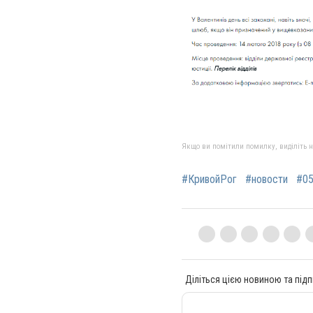
Якщо ви помітили помилку, виділіть нео
#КривойРог
#новости
#0
Діліться цією новиною та підп