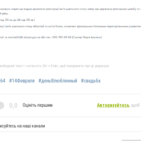
бхідний текст і натисніть Ctrl + Enter, щоб повідомити про це редакцію
564
#14Февраля
#деньВлюбленный
#свадьба
0,0
Оцініть першим
Авторизуйтесь
, щоб
исуйтесь на наші канали