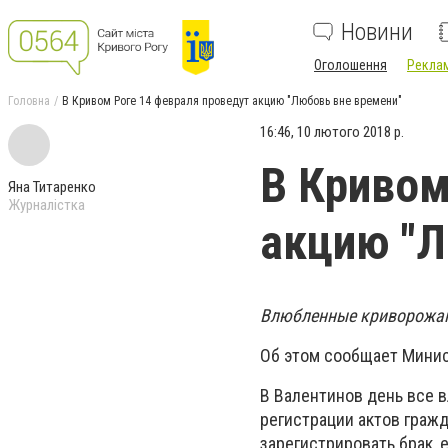
Новини
Оголошення
Реклам
Головна
В Кривом Роге 14 февраля проведут акцию "Любовь вне времени"
16:46, 10 лютого 2018 р.
В Кривом
Яна Титаренко
Журналістка
акцию "Л
Влюбленные криворожане
Об этом сообщает Минис
В Валентинов день все 
регистрации актов гражд
зарегистрировать брак, 