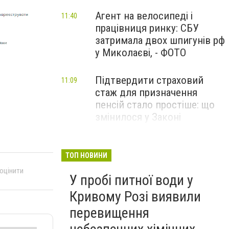
Агент на велосипеді і
11:40
працівниця ринку: СБУ
затримала двох шпигунів рф
у Миколаєві, - ФОТО
Підтвердити страховий
11:09
стаж для призначення
пенсій стало простіше: що
змінилося у Законі
Четверо людей
10:43
постраждали через атаки
ТОП НОВИНИ
рф на Дніпропетровщину 6
 оцінити
У пробі питної води у
серпня: поліція фіксує
воєнні злочини, - ФОТО
Кривому Розі виявили
перевищення