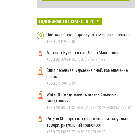
ПІДПРИЄМСТВА КРИВОГО РОГУ
Чистюля Євро. Євросауна, хімчистка, пральня
+380(97)419-20-90
Адвокат Бузинарська Діана Миколаївна
+380(98)669-91-06, +380(67)721-14-29
Спил деревьев, удаление пней, измельчение
веток
+380(67)630-45-89
WaterStore - інтернет магазин басейнів і
обладнання
+380(44)502-01-02, +380(66)777-78-42, +380(67)777-82-19, +380(67)890-80-80, +380(73)890-80-80, +380(44)502-01-03
Ритуал КР - організація поховання, ритуальні
товари, ритуальний транспорт
+380(67)995-37-77, +380(97)999-99-55