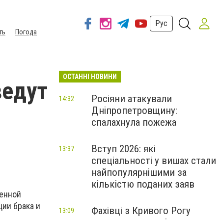
Рус
ть
Погода
ОСТАННІ НОВИНИ
ведут
Росіяни атакували
14:32
Дніпропетровщину:
спалахнула пожежа
Вступ 2026: які
13:37
спеціальності у вишах стали
найпопулярнішими за
кількістю поданих заяв
венной
ции брака и
Фахівці з Кривого Рогу
13:09