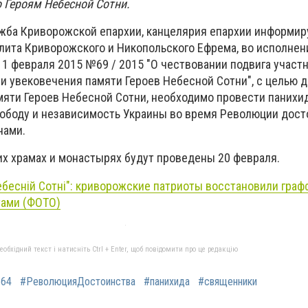
 Героям Небесной Сотни.
жба Криворожской епархии, канцелярия епархии информиру
ита Криворожского и Никопольского Ефрема, во исполнен
11 февраля 2015 №69 / 2015 "О чествовании подвига участ
и увековечения памяти Героев Небесной Сотни", с целью 
мяти Героев Небесной Сотни, необходимо провести панихи
вободу и независимость Украины во время Революции дос
нами.
х храмах и монастырях будут проведены 20 февраля.
ебесній Сотні": криворожские патриоты восстановили граф
тами (ФОТО)
бхідний текст і натисніть Ctrl + Enter, щоб повідомити про це редакцію
564
#РеволюцияДостоинства
#панихида
#священники