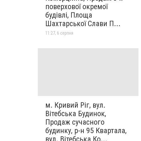
поверхової окремої
будівлі, Площа
Шахтарської Слави П...
11:27, 6 серпня
м. Кривий Ріг, вул.
Вітебська Будинок,
Продаж сучасного
будинку, р-н 95 Квартала,
вул. Вітебська Ко...