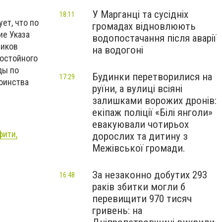
У Марганці та сусідніх
18:11
ет, что по
громадах відновлюють
ие Указа
водопостачання після аварії
ников
на водогоні
достойного
ды по
Будинки перетворилися на
17:29
тоинства
руїни, а вулиці всіяні
залишками ворожих дронів:
екіпаж поліції «Білі янголи»
евакуювали чотирьох
фити,
дорослих та дитину з
Межівської громади.
За незаконно добутих 293
16:48
раків збитки могли б
перевищити 970 тисяч
гривень: на