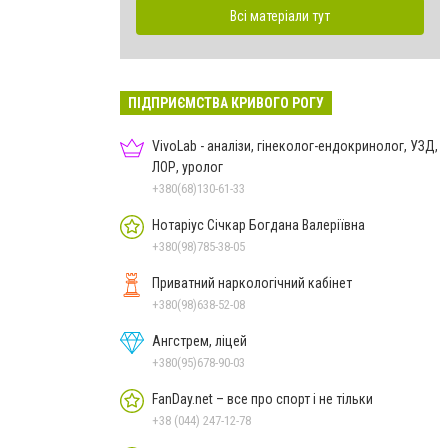
Всі матеріали тут
ПІДПРИЄМСТВА КРИВОГО РОГУ
VivoLab - аналізи, гінеколог-ендокринолог, УЗД,
ЛОР, уролог
+380(68)130-61-33
Нотаріус Січкар Богдана Валеріївна
+380(98)785-38-05
Приватний наркологічний кабінет
+380(98)638-52-08
Ангстрем, ліцей
+380(95)678-90-03
FanDay.net – все про спорт і не тільки
+38 (044) 247-12-78