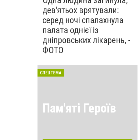
Одна людина загинула,
дев'ятьох врятували:
серед ночі спалахнула
палата однієї із
дніпровських лікарень, -
ФОТО
СПЕЦТЕМА
Пам'яті Героїв