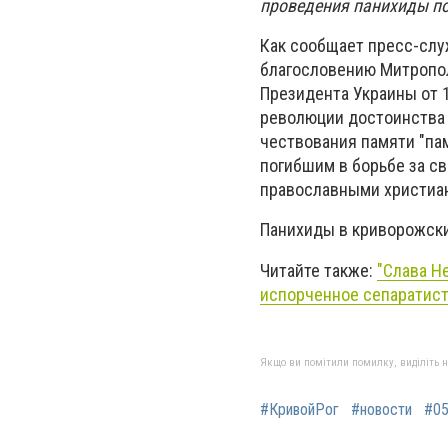
проведения панихиды по
Как сообщает пресс-слу
благословению Митропол
Президента Украины от 
революции достоинства 
чествования памяти "па
погибшим в борьбе за с
православными христиа
Панихиды в криворожски
Читайте также:
"Слава Н
испорченное сепаратис
Якщо ви помітили помилку, виділіть нео
#КривойРог
#новости
#0