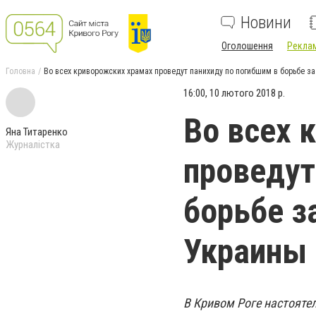
Новини
Оголошення
Реклам
Головна
Во всех криворожских храмах проведут панихиду по погибшим в борьбе з
16:00, 10 лютого 2018 р.
Во всех 
Яна Титаренко
Журналістка
проведут
борьбе з
Украины
В Кривом Роге настояте