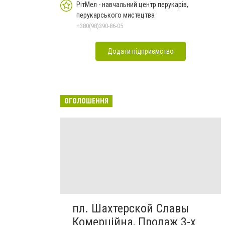
РітМел - навчальний центр перукарів,
перукарського мистецтва
+380(98)390-86-05
Додати підприємство
ОГОЛОШЕННЯ
пл. Шахтерской Славы
Комерційна, Продаж 3-х