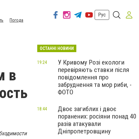
Рус
ть
Погода
ОСТАННІ НОВИНИ
У Кривому Розі екологи
19:24
перевіряють ставки після
м в
повідомлення про
забруднення та мор риби, -
мость
ФОТО
Двоє загиблих і двоє
18:44
поранених: росіяни понад 40
разів атакували
Дніпропетровщину
обходимости