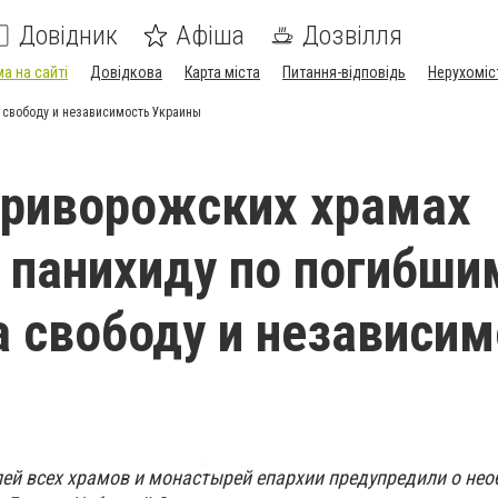
Довідник
Афіша
Дозвілля
а на сайті
Довідкова
Карта міста
Питання-відповідь
Нерухоміс
а свободу и независимость Украины
криворожских храмах
 панихиду по погибши
а свободу и независи
лей всех храмов и монастырей епархии предупредили о не