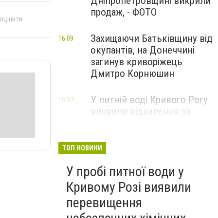
Дніпропетровщині викрили
продаж, - ФОТО
 оцінити
Захищаючи Батьківщину від
16:09
окупантів, на Донеччині
загинув криворіжець
Дмитро Корнюшин
У питній воді Кривого Рогу
15:27
виявили відхилення за
окремими показниками: що
показала перевірка
ТОП НОВИНИ
Росіяни вдарили по
14:48
У пробі питної води у
Нікополю: загинув водій
рейсового автобуса, ще
Кривому Розі виявили
один поранений
перевищення