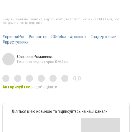
Якщо ви помітили помилку, виділіть необхідний текст і натисніть Ctrl + Enter, щоб
повідомити про це редакцію
#кривойРог
#новости
#0564ua
#розыск
#задержание
#преступники
Світлана Романенко
Головна редакторка 0564.ua
0,0
Авторизуйтесь
, щоб оцінити
Діліться цією новиною та підписуйтесь на наші канали