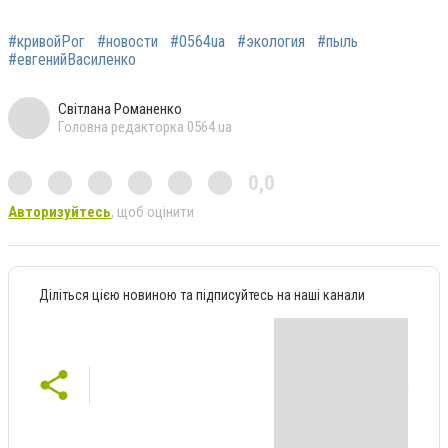
#кривойРог
#новости
#0564ua
#экология
#пыль
#евгенийВасиленко
Світлана Романенко
Головна редакторка 0564.ua
0,0
Авторизуйтесь
, щоб оцінити
Діліться цією новиною та підписуйтесь на наші канали