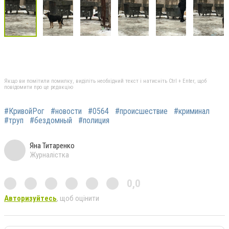
Якщо ви помітили помилку, виділіть необхідний текст і натисніть Ctrl + Enter, щоб
повідомити про це редакцію
#КривойРог
#новости
#0564
#происшествие
#криминал
#труп
#бездомный
#полиция
Яна Титаренко
Журналістка
0,0
Авторизуйтесь
, щоб оцінити