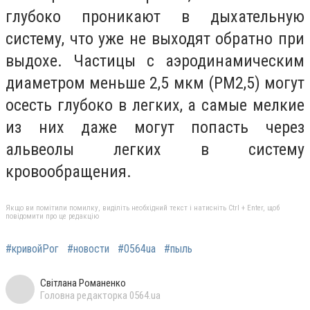
глубоко проникают в дыхательную
систему, что уже не выходят обратно при
выдохе. Частицы с аэродинамическим
диаметром меньше 2,5 мкм (PM2,5) могут
осесть глубоко в легких, а самые мелкие
из них даже могут попасть через
альвеолы легких в систему
кровообращения.
Якщо ви помітили помилку, виділіть необхідний текст і натисніть Ctrl + Enter, щоб
повідомити про це редакцію
#кривойРог
#новости
#0564ua
#пыль
Світлана Романенко
Головна редакторка 0564.ua