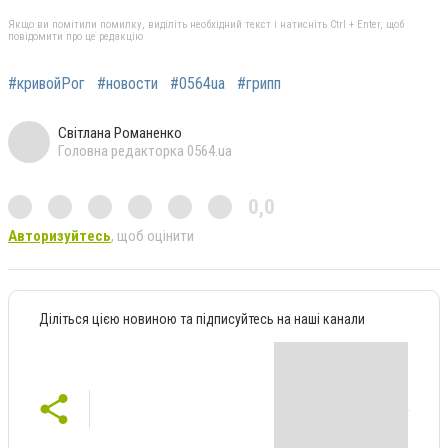
Якщо ви помітили помилку, виділіть необхідний текст і натисніть Ctrl + Enter, щоб
повідомити про це редакцію
#кривойРог
#новости
#0564ua
#грипп
Світлана Романенко
Головна редакторка 0564.ua
0,0
Авторизуйтесь
, щоб оцінити
Діліться цією новиною та підписуйтесь на наші канали