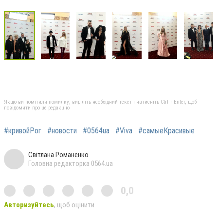
Якщо ви помітили помилку, виділіть необхідний текст і натисніть Ctrl + Enter, щоб
повідомити про це редакцію
#кривойРог
#новости
#0564ua
#Viva
#самыеКрасивые
Світлана Романенко
Головна редакторка 0564.ua
0,0
Авторизуйтесь
, щоб оцінити