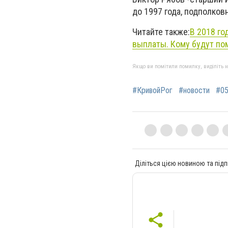
до 1997 года, подполков
Читайте также:
В 2018 го
выплаты. Кому будут по
Якщо ви помітили помилку, виділіть нео
#КривойРог
#новости
#05
Діліться цією новиною та підп