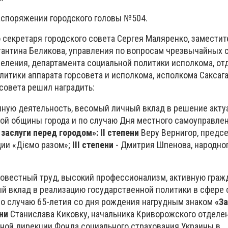
аспоряжении городского головы №504.
 секретаря городского совета Сергея Маляренко, заместит
тантина Беликова, управления по вопросам чрезвычайных 
еления, департамента социальной политики исполкома, от
литики аппарата горсовета и исполкома, исполкома Саксаг
совета решил наградить:
нную деятельность, весомый личный вклад в решение акту
ой общины города и по случаю Дня местного самоуправле
 заслуги перед городом»: II степени
Веру Вернигор, предс
ии «Діємо разом»;
III степени
- Дмитрия Шпенова, народног
совестный труд, высокий профессионализм, активную гра
й вклад в реализацию государственной политики в сфере 
по случаю 65-летия со дня рождения нагрудным знаком
«За
ни
Станислава Киковку, начальника Криворожского отделе
ной дирекции Фонда социального страхования Украины в