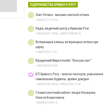
ПІДПРИЄМСТВА КРИВОГО РОГУ
Элит Оптика - магазин элитной оптики
+380(67)777-24-95
Надія, медичний центр у Кривому Розі
+380(96)541-18-88, +380(67)998-94-34
Ветеринарна клініка, ветеринарна аптека при
цирку
+380(97)476-17-57
Юридичний Маркетплейс "Консультант"
+380(73)260-29-94
БТІ Кривого Рогу - технічні паспорти, узаконення
самовільних будівель, архівні довідки
+380(67)592-78-34, +380(67)592-75-96
Стоматологічний кабінет лікаря Нізовцева
Олексія Борисовича
+380(96)518-83-70