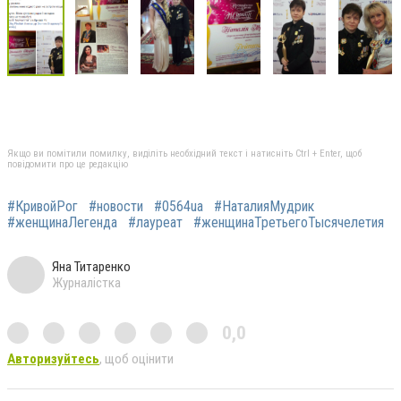
Якщо ви помітили помилку, виділіть необхідний текст і натисніть Ctrl + Enter, щоб
повідомити про це редакцію
#КривойРог
#новости
#0564ua
#НаталияМудрик
#женщинаЛегенда
#лауреат
#женщинаТретьегоТысячелетия
Яна Титаренко
Журналістка
0,0
Авторизуйтесь
, щоб оцінити