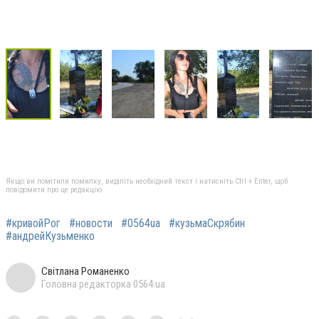
Якщо ви помітили помилку, виділіть необхідний текст і натисніть Ctrl + Enter, щоб
повідомити про це редакцію
#кривойРог
#новости
#0564ua
#кузьмаСкрябин
#андрейКузьменко
Світлана Романенко
Головна редакторка 0564.ua