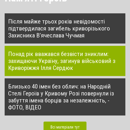
Після майже трьох років невідомості
підтвердилася загибель криворізького
Захисника В’ячеслава Чучмая
Понад рік вважався безвісти зниклим:
захищаючи Україну, загинув військовий з
Криворіжжя Ілля Сердюк
Близько 40 імен без облич: на Народній
Стелі Героїв у Кривому Розі повернули із
забуття імена борців за незалежність, -
ФОТО, ВІДЕО
Всі матеріали тут