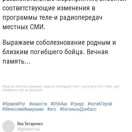
соответствующие изменения в
программы теле-и радиопередач
местных СМИ.
Выражаем соболезнование родным и
близким погибшего бойца. Вечная
память...
Якщо ви помітили помилку, виділіть необхідний текст і натисніть Ctrl + Enter, щоб
повідомити про це редакцію
#КривойРог
#новости
#0564ua
#траур
#погибГерой
#ВячеславИванушкин
#ато
#батальонДонбасс
Яна Титаренко
Журналістка