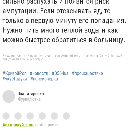
сильно распухать и появится риск
ампутации. Если отсасывать яд, то
только в первую минуту его попадания.
Нужно пить много теплой воды и как
можно быстрее обратиться в больницу.
Якщо ви помітили помилку, виділіть необхідний текст і натисніть Ctrl + Enter, щоб
повідомити про це редакцію
#КривойРог
#новости
#0564ua
#происшествие
#укусГадуки
#пенсионерка
Яна Титаренко
Журналістка
Авторизуйтесь
, щоб оцінити