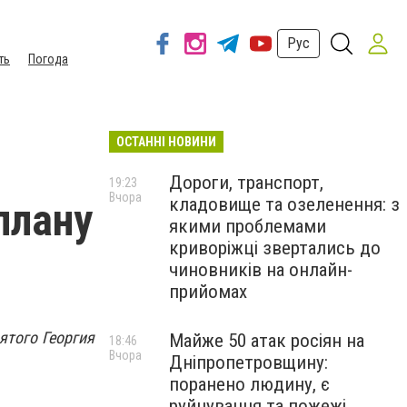
Рус
ть
Погода
ОСТАННІ НОВИНИ
Дороги, транспорт,
19:23
Вчора
кладовище та озеленення: з
ллану
якими проблемами
криворіжці звертались до
чиновників на онлайн-
прийомах
ятого Георгия
Майже 50 атак росіян на
18:46
Вчора
Дніпропетровщину:
поранено людину, є
руйнування та пожежі