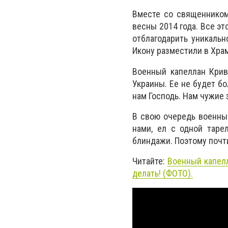
Вместе со священником
весны 2014 года. Все эт
отблагодарить уникальн
Икону разместили в Хра
Военный капеллан Крив
Украины. Ее не будет б
нам Господь. Нам чужие 
В свою очередь военный
нами, ел с одной таре
блиндажи. Поэтому почт
Читайте:
Военный капелл
делать! (ФОТО).