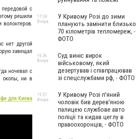
 передовой с
У Кривому Розі до зими
оэтому решили
17:34
Вчора
планують замінити близько
и волонтеров.
70 кілометрів тепломереж, -
ФОТО
ас нет другой
торую завещал
Суд виніс вирок
16:36
Вчора
військовому, який
дезертував і співпрацював
гда ночевал с
зі спецслужбами рф, - ФОТО
 окопы, ни в
У Кривому Розі п'яний
15:37
лфи для Киева
Вчора
чоловік бив дерев'яною
палицею службове авто
поліції та кидав цеглу в
правоохоронців, - ФОТО