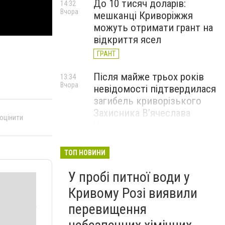
До 10 тисяч доларів:
14:32
Вчора
мешканці Криворіжжя
можуть отримати грант на
відкриття ясел
ГРАНТ
Після майже трьох років
13:34
Вчора
невідомості підтвердилася
загибель криворізького
Захисника В’ячеслава
 оцінити
Чучмая
У Кривому Розі шукають
12:36
ТОП НОВИНИ
Вчора
орендаря для будівлі, яка
У пробі питної води у
знаходиться на балансі
театру ляльок: стартова
Кривому Розі виявили
ціна — 268 грн на місяць, -
перевищення
ФОТО