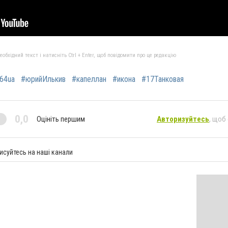
бхідний текст і натисніть Ctrl + Enter, щоб повідомити про це редакцію
64ua
#юрийИлькив
#капеллан
#икона
#17Танковая
0,0
Оцініть першим
Авторизуйтесь
, щоб
исуйтесь на наші канали