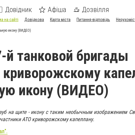
Довідник
Афіша
Дозвілля
а на сайті
Довідкова
Карта міста
Питання-відповідь
Нерухоміс
ьную икону (ВИДЕО)
-й танковой бригады
 криворожскому капе
ую икону (ВИДЕО)
зуб на щите - икону с таким необычным изображением Св
частники АТО криворожскому капеллану.
ал".