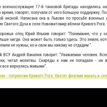
 военнослужащие 17-й танковой бригады находились на
о время, говорят, получали от него большую поддержку. П
ой иконой. Написана она в Львове по просьбе военных 
ме Святого Духа в селе Новожитомир вблизи Кривого Рога.
орожья отец Юрий Илькив говорит: "Понимание, что у н
ольше нигде. Она может быть только здесь. Это земля, ко
земли не нужны, но и свои мы никому не отдадим ".
 ВСУ Андрей Вакалюк говорит: "Уважаемая человек. Все
лки, читал молитвы. Снаряды к нам не попадали - ни в
и все вернулись живыми".
ан - патриотам Кривого Рога: Хватит флагами махать и се