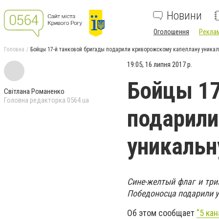
Новини
Оголошення
Реклам
Головна
Бойцы 17-й танковой бригады подарили криворожскому капеллану уникал
19:05, 16 липня 2017 р.
Бойцы 17
Світлана Романенко
Головна редакторка 0564.ua
подарили
уникальн
Сине-желтый флаг и три
Победоносца подарили у
Об этом сообщает
"5 кан