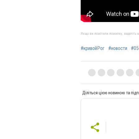
Якщо ви помітили помилку, виділіть нео
#кривойРог
#новости
#05
Діліться цією новиною та підп