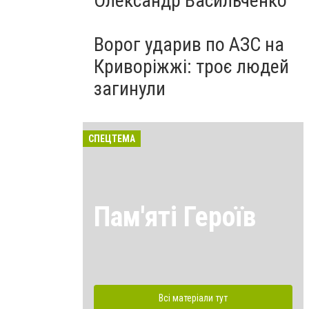
Олександр Васильченко
Ворог ударив по АЗС на
Криворіжжі: троє людей
загинули
СПЕЦТЕМА
Пам'яті Героїв
Всі матеріали тут