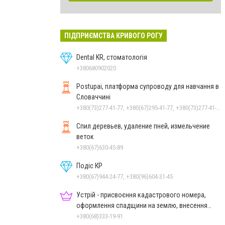
ПІДПРИЄМСТВА КРИВОГО РОГУ
Dental KR, стоматологія
+380680902020
Postupai, платформа супроводу для навчання в
Словаччині
+380(73)277-41-77, +380(67)295-41-77, +380(73)277-41-77
Спил деревьев, удаление пней, измельчение
веток
+380(67)630-45-89
Подіс КР
+380(67)944-24-77, +380(96)604-31-45
Устрій - присвоєння кадастрового номера,
оформлення спадщини на землю, внесення
змін до кадастру
+380(68)333-19-91