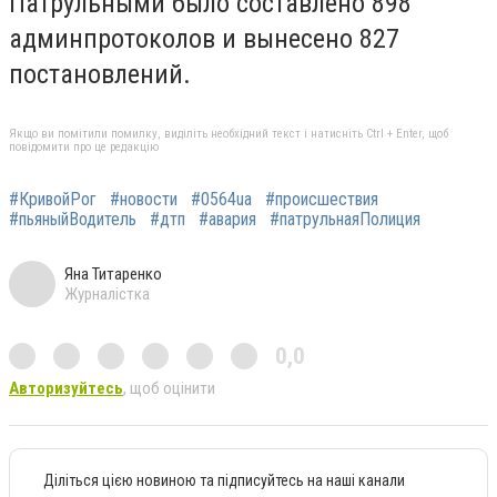
Патрульными было составлено 898
админпротоколов и вынесено 827
постановлений.
Якщо ви помітили помилку, виділіть необхідний текст і натисніть Ctrl + Enter, щоб
повідомити про це редакцію
#КривойРог
#новости
#0564ua
#происшествия
#пьяныйВодитель
#дтп
#авария
#патрульнаяПолиция
Яна Титаренко
Журналістка
0,0
Авторизуйтесь
, щоб оцінити
Діліться цією новиною та підписуйтесь на наші канали