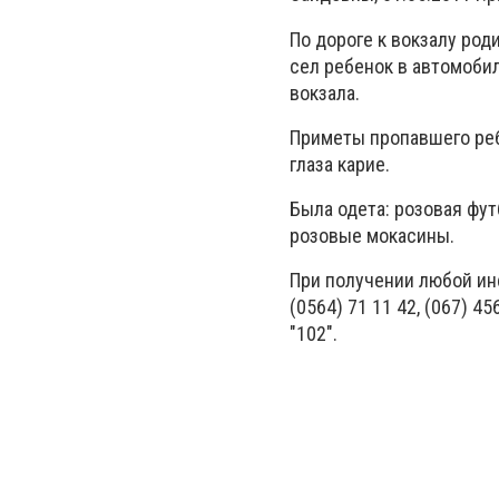
По дороге к вокзалу род
сел ребенок в автомобил
вокзала.
Приметы пропавшего реб
глаза карие.
Была одета: розовая фу
розовые мокасины.
При получении любой ин
(0564) 71 11 42, (067) 45
"102".