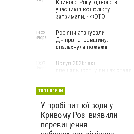
Кривого Рогу: одного з
учасників конфлікту
затримали, - ФОТО
Росіяни атакували
14:32
Вчора
Дніпропетровщину:
спалахнула пожежа
Вступ 2026: які
13:37
Вчора
спеціальності у вишах стали
найпопулярнішими за
кількістю поданих заяв
ТОП НОВИНИ
У пробі питної води у
Кривому Розі виявили
перевищення