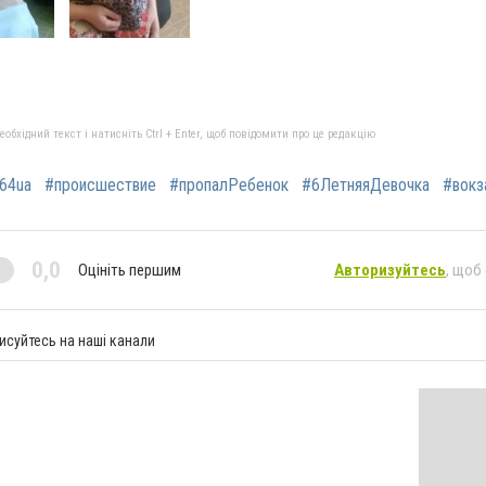
бхідний текст і натисніть Ctrl + Enter, щоб повідомити про це редакцію
64ua
#происшествие
#пропалРебенок
#6ЛетняяДевочка
#вокз
0,0
Оцініть першим
Авторизуйтесь
, щоб
исуйтесь на наші канали