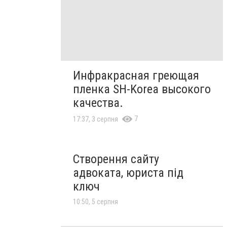
Инфракрасная греющая
пленка SH-Korea высокого
качества.
7
17:37, 3 серпня
Створення сайту
адвоката, юриста під
ключ
10:50, 5 серпня