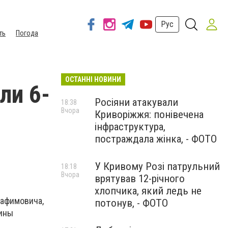
Рус
ть
Погода
ОСТАННІ НОВИНИ
ли 6-
Росіяни атакували
18:38
Вчора
Криворіжжя: понівечена
інфраструктура,
постраждала жінка, - ФОТО
У Кривому Розі патрульний
18:18
Вчора
врятував 12-річного
хлопчика, який ледь не
рафимовича,
потонув, - ФОТО
мины