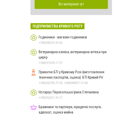
Всі матеріали тут
ПІДПРИЄМСТВА КРИВОГО РОГУ
Годинники - магазин годинників
+380(68)523-36-56
Ветеринарна клініка, ветеринарна аптека при
цирку
+380(97)476-17-57
Приватне БТІ у Кривому Розі (виготовлення
технічних паспортів, оцінка). БТІ Кривий Ріг
+380(66)785-73-50, +380(68)871-37-68
Нотаріус Перекопська Ірина Степанівна
+380(96)521-41-27
Бражники та партнери, юридичні послуги,
адвокат, оцінка майна