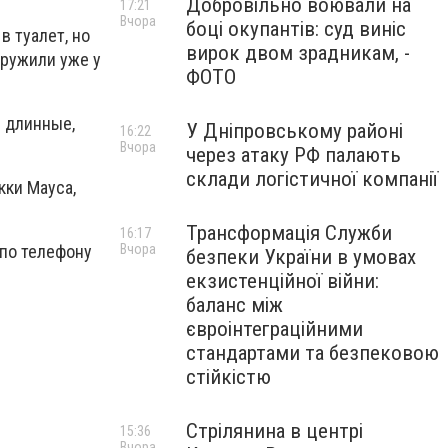
Добровільно воювали на
17:21
Вчора
боці окупантів: суд виніс
в туалет, но
вирок двом зрадникам, -
аружили уже у
ФОТО
е длинные,
У Дніпровському районі
16:22
Вчора
через атаку РФ палають
склади логістичної компанії
кки Мауса,
Трансформація Служби
16:17
Вчора
по телефону
безпеки України в умовах
екзистенційної війни:
баланс між
євроінтеграційними
стандартами та безпековою
стійкістю
Стрілянина в центрі
15:36
Вчора