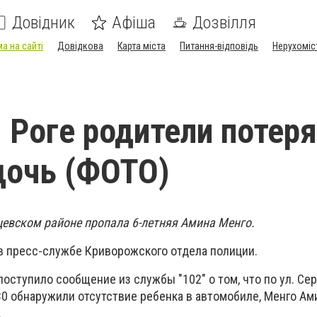
Довідник
Афіша
Дозвілля
а на сайті
Довідкова
Карта міста
Питання-відповідь
Нерухоміс
 Роге родители потеря
дочь (ФОТО)
цевском районе пропала 6-летняя Амина Менго.
в пресс-службе Криворожского отдела полиции.
7 поступило сообщение из службы "102" о том, что по ул. Се
30 обнаружили отсутствие ребенка в автомобиле, Менго А
.