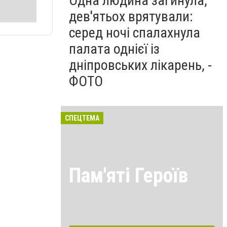
Одна людина загинула,
дев'ятьох врятували:
серед ночі спалахнула
палата однієї із
дніпровських лікарень, -
ФОТО
СПЕЦТЕМА
Пам'яті Героїв