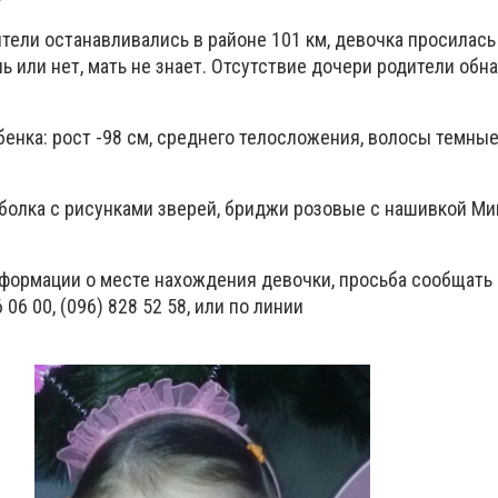
ители останавливались в районе 101 км, девочка просилась 
ь или нет, мать не знает. Отсутствие дочери родители обн
енка: рост -98 см, среднего телосложения, волосы темны
тболка с рисунками зверей, бриджи розовые с нашивкой Ми
формации о месте нахождения девочки, просьба сообщать 
6 06 00, (096) 828 52 58, или по линии