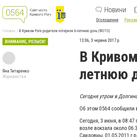
Новини
Оголошення
Реклам
Головна
В Кривом Роге родители потеряли 6-летнюю дочь (ФОТО)
13:06, 3 червня 2017 р.
ВНИМАНИЕ, РОЗЫСК!
В Кривом
летнюю 
Яна Титаренко
Журналістка
Сегодня утром в Долгин
Об этом 0564 сообщили 
Сегодня, 3 июня, в 08:4
возле вокзала около 06.
Саидовны, 01.05.2011 г.р