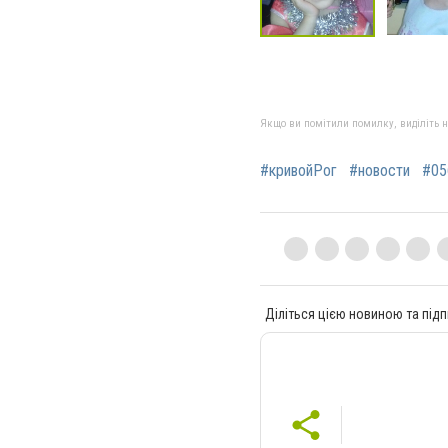
Якщо ви помітили помилку, виділіть нео
#кривойРог
#новости
#05
Діліться цією новиною та підп