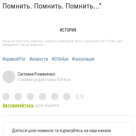
Помнить. Помнить. Помнить..."
ИСТОРИЯ
Якщо ви помітили помилку, виділіть необхідний текст і натисніть Ctrl + Enter, щоб
повідомити про це редакцію
#кривойРог
#новости
#0564ua
#оккупация
Світлана Романенко
Головна редакторка 0564.ua
0,0
Авторизуйтесь
, щоб оцінити
Діліться цією новиною та підписуйтесь на наші канали