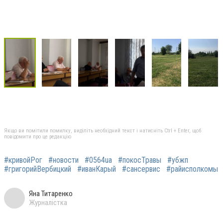
Якщо ви помітили помилку, виділіть необхідний текст і натисніть Ctrl + Enter, щоб
повідомити про це редакцію
#кривойРог
#новости
#0564ua
#покосТравы
#убжп
#григорийВербицкий
#иванКарый
#сансервис
#райисполкомы
Яна Титаренко
Журналістка