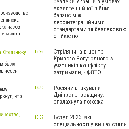
безпеки України в умовах
екзистенційної війни:
производство
баланс між
тепанюка
євроінтеграційними
ько часов
стандартами та безпековою
Степанюка
стійкістю
Стрілянина в центрі
а Степанюку
15:36
Кривого Рогу: одного з
ом была
учасників конфлікту
 вынесен
затримали, - ФОТО
Росіяни атакували
14:32
 ему
Дніпропетровщину:
ркнул, что
спалахнула пожежа
ничестве,
Вступ 2026: які
13:37
спеціальності у вишах стали