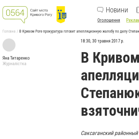
Новини
Оголошення
Реклам
Головна
В Кривом Роге прокуратура готовит апелляционную жалобу по делу Степан
18:30, 30 травня 2017 р.
В Кривом
Яна Титаренко
Журналістка
апелляци
Степанюк
взяточни
Саксаганский районный 