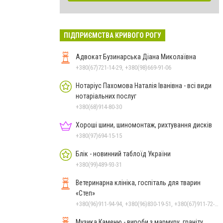
ПІДПРИЄМСТВА КРИВОГО РОГУ
Адвокат Бузинарська Діана Миколаївна
+380(67)721-14-29, +380(98)669-91-06
Нотаріус Пахомова Наталія Іванівна - всі види
нотаріальних послуг
+380(68)914-80-30
Хороші шини, шиномонтаж, рихтування дисків
+380(97)694-15-15
Блік - новинний таблоїд України
+380(99)489-93-31
Ветеринарна клініка, госпіталь для тварин
«Степ»
+380(96)911-94-94, +380(96)830-19-51, +380(67)911-72-72
Музика Каменю - вироби з мармуру, граніту,