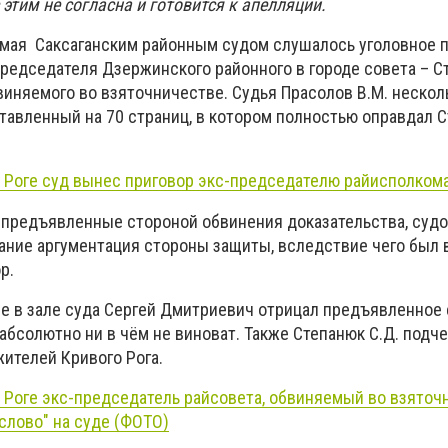
 этим не согласна и готовится к апелляции.
5 мая Саксаганским районным судом слушалось уголовное 
редседателя Дзержинского районного в городе совета – С
виняемого во взяточничестве. Судья Прасолов В.М. нескол
ставленный на 70 страниц, в котором полностью оправдал 
 Роге суд вынес приговор экс-председателю райисполком
 предъявленные стороной обвинения доказательства, суд
ание аргументация стороны защиты, вследствие чего был
р.
е в зале суда Сергей Дмитриевич отрицал предъявленное
 абсолютно ни в чём не виноват. Также Степанюк С.Д. подче
жителей Кривого Рога.
 Роге экс-председатель райсовета, обвиняемый во взяточ
слово" на суде (ФОТО)