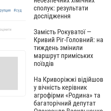
небезпечних хімічних
сполук: результати
рупция
#суд
дослідження
 оцінити
Замість Рокуватої —
Кривий Ріг-Головний: на
тиждень змінили
маршрут приміських
поїздів
На Криворіжжі відійшов
у вічність керівник
агрофірми «Родина» та
багаторічний депутат