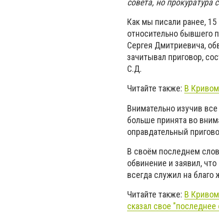
совета, но прокуратура с
Как мы писали ранее, 1
относительно бывшего п
Сергея Дмитриевича, об
зачитывал приговор, со
С.Д.
Читайте также:
В Кривом
Внимательно изучив все
больше принята во вним
оправдательный пригово
В своём последнем слов
обвинение и заявил, что
всегда служил на благо 
Читайте также:
В Кривом
сказал свое "последнее 