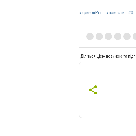
#кривойРог
#новости
#05
Діліться цією новиною та підп