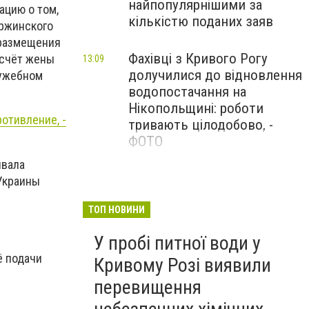
найпопулярнішими за
ацию о том,
кількістю поданих заяв
ержинского
 размещения
Фахівці з Кривого Рогу
 счёт жены
13:09
долучилися до відновлення
лужебном
водопостачання на
Нікопольщині: роботи
ротивление, -
тривають цілодобово, -
ФОТО
ивала
65-річний житель Кривого
12:41
 Украины
Рогу організовував
незаконне переправлення
ТОП НОВИНИ
чоловіка до ЄС на
У пробі питної води у
Закарпатті, - прокуратура,
ё подачи
ФОТО, ВІДЕО
Кривому Розі виявили
перевищення