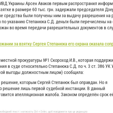
МВД Украины Арсен Аваков первым распространил информ
 взятке в размере 60 тыс. грн. задержали председателя Дз
ые средства были получены ним за выдачу разрешения на
ы по указанию Степанюка С.Д. деньги были перечислены на
держан во время передачи разрешительных документов в с
ржании за взятку Сергея Степанюка его охрана оказала соп
местной прокуратуры №1 Скороход И.В., которая поддерж
ия в суде относительно Степанюка С.Д. по ч. 3 ст. 386 УК
ной выгоды должностным лицом) сообщила:
 решение, которым Сергей Степанюк был оправдан. Но я
это решение лишь первой судебной инстанции. В данный
товится апелляционная жалоба. Законом определён срок е
бхідний текст і натисніть Ctrl + Enter, щоб повідомити про це редакцію