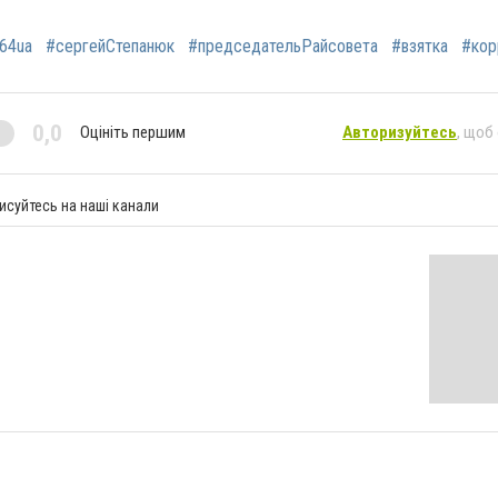
64ua
#сергейСтепанюк
#председательРайсовета
#взятка
#кор
0,0
Оцініть першим
Авторизуйтесь
, щоб
исуйтесь на наші канали