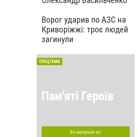
Олександр Васильченко
Ворог ударив по АЗС на
Криворіжжі: троє людей
загинули
СПЕЦТЕМА
Пам'яті Героїв
Всі матеріали тут