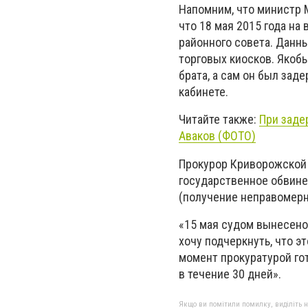
Напомним, что министр 
что 18 мая 2015 года на
районного совета. Данн
торговых киосков. Якоб
брата, а сам он был за
кабинете.
Читайте также:
При заде
Аваков (ФОТО)
Прокурор Криворожской 
государственное обвинен
(получение неправомер
«15 мая судом вынесено
хочу подчеркнуть, что 
момент прокуратурой го
в течение 30 дней».
Якщо ви помітили помилку, виділіть нео