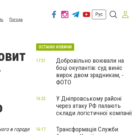
Рус
ть
Погода
ОСТАННІ НОВИНИ
овит
Добровільно воювали на
17:21
боці окупантів: суд виніс
у
вирок двом зрадникам, -
ФОТО
У Дніпровському районі
16:22
о
через атаку РФ палають
склади логістичної компанії
Трансформація Служби
ого в городе
16:17