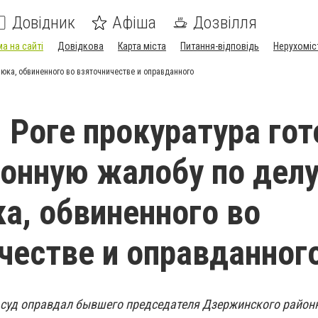
Довідник
Афіша
Дозвілля
а на сайті
Довідкова
Карта міста
Питання-відповідь
Нерухоміс
юка, обвиненного во взяточничестве и оправданного
 Роге прокуратура гот
онную жалобу по дел
а, обвиненного во
честве и оправданног
суд оправдал бывшего председателя Дзержинского районн