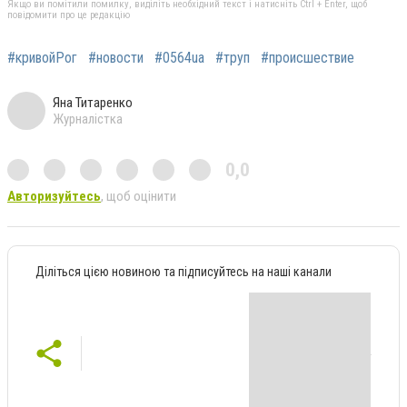
Якщо ви помітили помилку, виділіть необхідний текст і натисніть Ctrl + Enter, щоб
повідомити про це редакцію
#кривойРог
#новости
#0564ua
#труп
#происшествие
Яна Титаренко
Журналістка
0,0
Авторизуйтесь
, щоб оцінити
Діліться цією новиною та підписуйтесь на наші канали