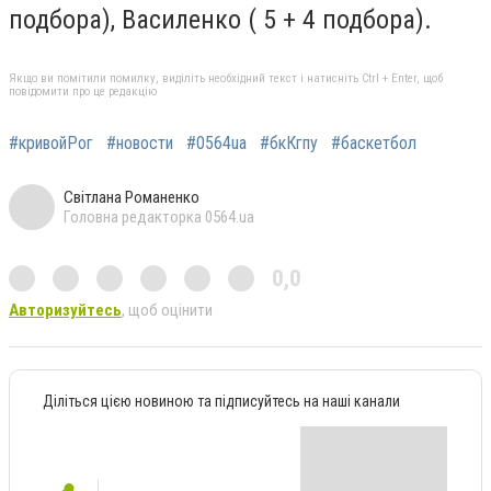
подбора), Василенко ( 5 + 4 подбора).
Якщо ви помітили помилку, виділіть необхідний текст і натисніть Ctrl + Enter, щоб
повідомити про це редакцію
#кривойРог
#новости
#0564ua
#бкКгпу
#баскетбол
Світлана Романенко
Головна редакторка 0564.ua
0,0
Авторизуйтесь
, щоб оцінити
Діліться цією новиною та підписуйтесь на наші канали