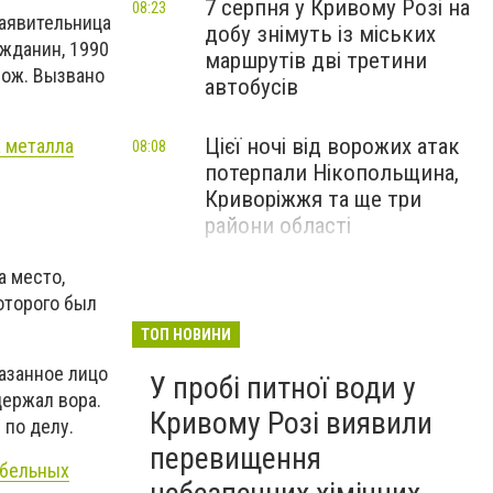
7 серпня у Кривому Розі на
08:23
Заявительница
добу знімуть із міських
ажданин, 1990
маршрутів дві третини
нож. Вызвано
автобусів
Цієї ночі від ворожих атак
 металла
08:08
потерпали Нікопольщина,
Криворіжжя та ще три
райони області
а место,
Прогноз погоди у Кривому
08:00
которого был
Розі на 7 серпня: спекотний
день з ясним небом
ТОП НОВИНИ
казанное лицо
У пробі питної води у
держал вора.
Кривому Розі виявили
 по делу.
перевищення
абельных