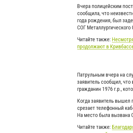
Вчера полицейским пост
сообщила, что неизвестн
года рождения, был заде
СОГ Металлургического 
Читайте также:
Несмотря
продолжают в Кривбассе
Патрульным вчера на сл
заявитель сообщил, что 
гражданин 1976 г.р., кот
Когда заявитель вышел п
срезает телефонный каб
На место была вызвана 
Читайте также:
Благодар