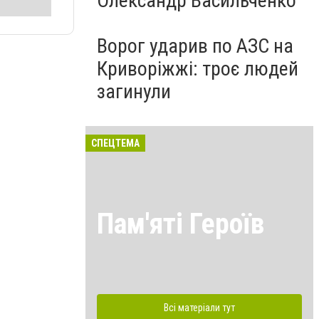
Олександр Васильченко
Ворог ударив по АЗС на
Криворіжжі: троє людей
загинули
СПЕЦТЕМА
Пам'яті Героїв
Всі матеріали тут