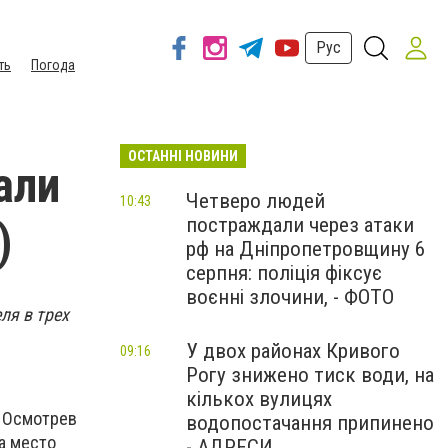
Рус
ть
Погода
ОСТАННІ НОВИНИ
али
Четверо людей
10:43
постраждали через атаки
)
рф на Дніпропетровщину 6
серпня: поліція фіксує
воєнні злочини, - ФОТО
ля в трех
У двох районах Кривого
09:16
Рогу знижено тиск води, на
кількох вулицях
. Осмотрев
водопостачання припинено
а место
- АДРЕСИ