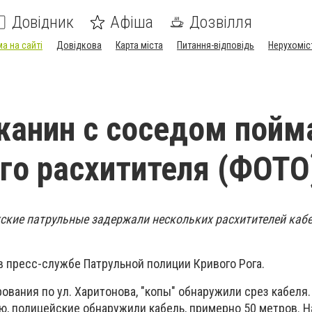
Довідник
Афіша
Дозвілля
а на сайті
Довідкова
Карта міста
Питання-відповідь
Нерухоміс
анин с соседом пойм
го расхитителя (ФОТО
жские патрульные задержали нескольких расхитителей кабе
в пресс-службе Патрульной полиции Кривого Рога.
ования по ул. Харитонова, "копы" обнаружили срез кабеля
, полицейские обнаружили кабель, примерно 50 метров. Н