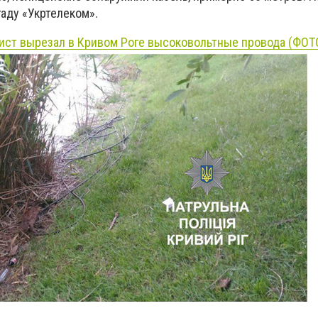
аду «Укртелеком».
ист вырезал в Кривом Роге высоковольтные провода (ФОТ