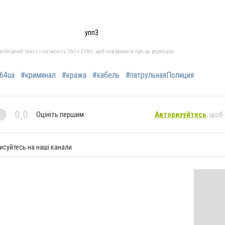
упп3
бхідний текст і натисніть Ctrl + Enter, щоб повідомити про це редакцію
64ua
#криминал
#кража
#кабель
#патрульнаяПолиция
0,0
Оцініть першим
Авторизуйтесь
, щоб
исуйтесь на наші канали