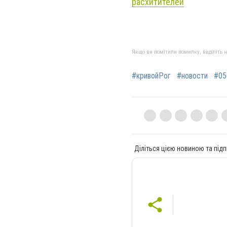
расхитителей
Якщо ви помітили помилку, виділіть нео
#кривойРог
#новости
#05
Діліться цією новиною та підп