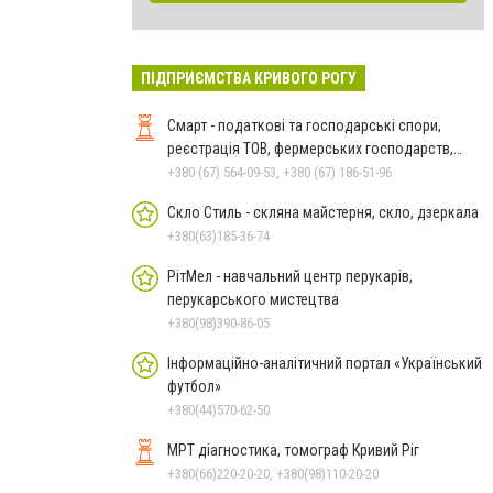
ПІДПРИЄМСТВА КРИВОГО РОГУ
Смарт - податкові та господарські спори,
реєстрація ТОВ, фермерських господарств,
благодійних фондів
+380 (67) 564-09-53, +380 (67) 186-51-96
Скло Стиль - скляна майстерня, скло, дзеркала
+380(63)185-36-74
РітМел - навчальний центр перукарів,
перукарського мистецтва
+380(98)390-86-05
Інформаційно-аналітичний портал «Український
футбол»
+380(44)570-62-50
МРТ діагностика, томограф Кривий Ріг
+380(66)220-20-20, +380(98)110-20-20