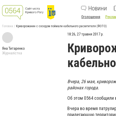
Новини
Оголошення
Реклам
Головна
Криворожанин с соседом поймали кабельного расхитителя (ФОТО)
18:26, 27 травня 2017 р.
Криворож
Яна Титаренко
Журналістка
кабельно
Вчера, 26 мая, криворо
районах города.
Об этом 0564 сообщили 
Вчера во время патрулир
прилегающую территорию