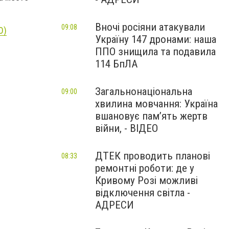
Вночі росіяни атакували
09:08
О)
Україну 147 дронами: наша
ППО знищила та подавила
114 БпЛА
Загальнонаціональна
09:00
хвилина мовчання: Україна
вшановує пам’ять жертв
війни, - ВІДЕО
ДТЕК проводить планові
08:33
ремонтні роботи: де у
Кривому Розі можливі
відключення світла -
АДРЕСИ