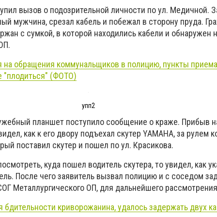
упил вызов о подозрительной личности по ул. Медичной. 
ый мужчина, срезал кабель и побежал в сторону пруда. Гр
ржан с сумкой, в которой находились кабели и обнаружен 
ОП.
 на обращения коммунальщиков в полицию, пункты приема
 "плодиться" (ФОТО)
упп2
ужебный планшет поступило сообщение о краже. Прибыв н
видел, как к его двору подъехал скутер YAMAHA, за рулем 
орый поставил скутер и пошел по ул. Красикова.
осмотреть, куда пошел водитель скутера, то увидел, как у
ель. После чего заявитель вызвал полицию и с соседом за
СОГ Металлургического ОП, для дальнейшего рассмотрения
я бдительности криворожанина, удалось задержать двух к