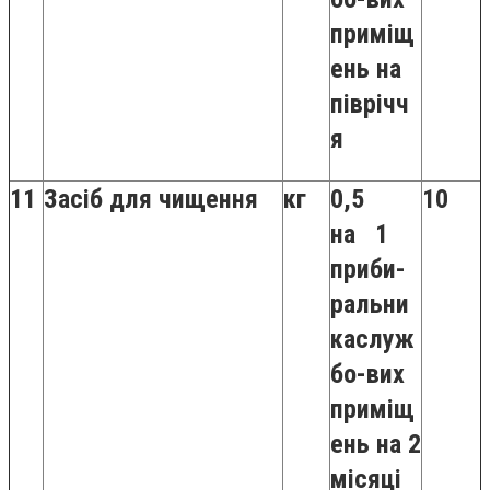
приміщ
ень на
піврічч
я
11
Засіб для чищення
кг
0,5
10
на 1
приби-
ральни
каслуж
бо-вих
приміщ
ень на 2
місяці