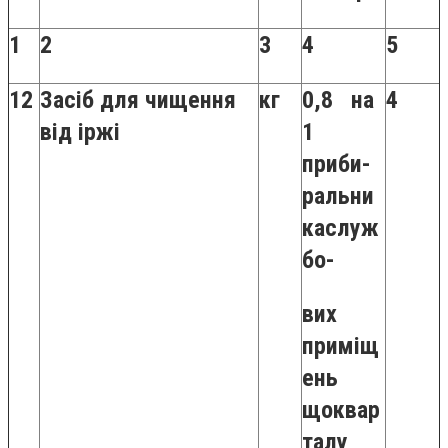
1
2
3
4
5
12
Засіб для чищення
кг
0,8 на
4
від іржі
1
приби-
ральни
каслуж
бо-
вих
приміщ
ень
щоквар
талу