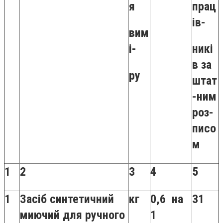
я
прац
ів-
вим
і-
никі
в за
ру
штат
-ним
роз-
писо
м
1
2
3
4
5
1
Засіб синтетичний
кг
0,6 на
31
миючий для ручного
1