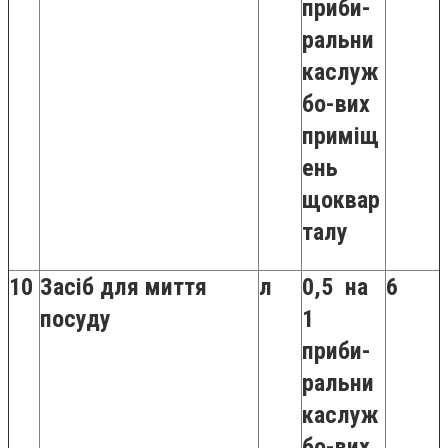
приби-
ральни
каслуж
бо-вих
приміщ
ень
щоквар
талу
10
Засіб для миття
л
0,5 на
6
посуду
1
приби-
ральни
каслуж
бо-вих