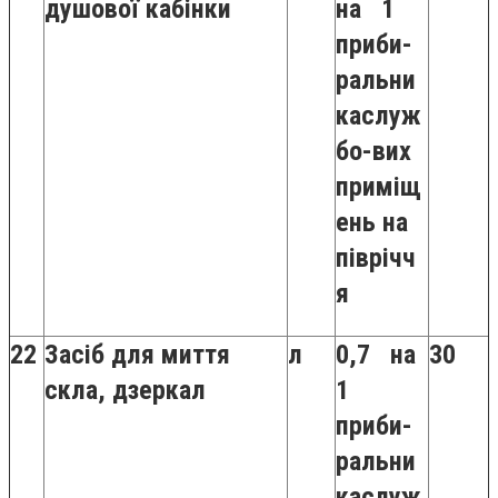
душової кабінки
на 1
приби-
ральни
каслуж
бо-вих
приміщ
ень на
піврічч
я
22
Засіб для миття
л
0,7 на
30
скла, дзеркал
1
приби-
ральни
каслуж