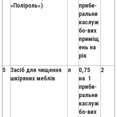
«Поліроль»)
приби-
ральни
каслуж
бо-вих
приміщ
ень на
рік
5
Засіб для чищення
л
0,75
2
шкіряних меблів
на 1
приби-
ральни
каслуж
бо-вих