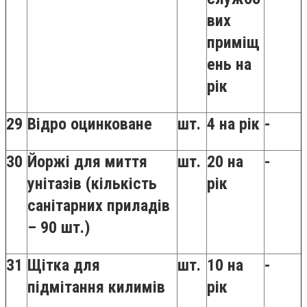
вих
приміщ
ень на
рік
29
Відро оцинковане
шт.
4 на рік
-
30
Йоржі для миття
шт.
20 на
-
унітазів (кількість
рік
санітарних приладів
– 90 шт.)
31
Щітка для
шт.
10 на
-
підмітання килимів
рік