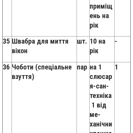
приміщ
ень на
рік
35
Швабра для миття
шт.
10 на
-
вікон
рік
36
Чоботи (спеціальне
пар
на 1
1
взуття)
слюсар
я-сан-
техніка
1 від
ме-
ханічни