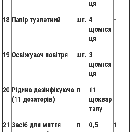
ця
18
Папір туалетний
шт.
4
-
щоміся
ця
19
Освіжувач повітря
шт.
3
-
щоміся
ця
20
Рідина дезінфікуюча
л
11
-
(11 дозаторів)
щоквар
талу
21
Засіб для миття
л
0,5
1