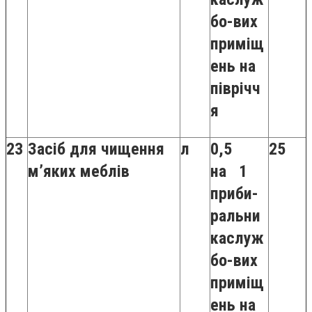
бо-вих
приміщ
ень на
піврічч
я
23
Засіб для чищення
л
0,5
25
м’яких меблів
на 1
приби-
ральни
каслуж
бо-вих
приміщ
ень на