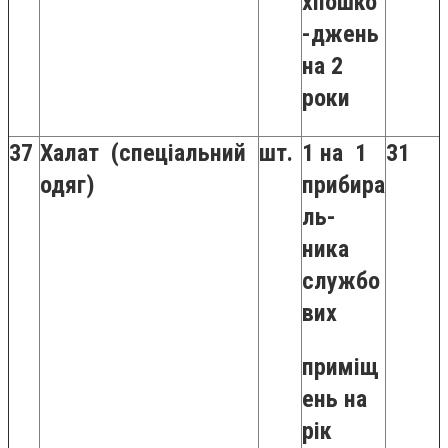
хпошко
-джень
на 2
роки
37
Халат (спеціальний
шт.
1 на 1
31
одяг)
прибира
ль-
ника
службо
вих
приміщ
ень на
рік