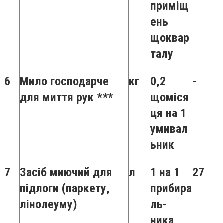
приміщ
ень
щоквар
талу
6
Мило господарче
кг
0,2
-
для миття рук ***
щоміся
ця на 1
умивал
ьник
7
Засіб миючий для
л
1 на 1
27
підлоги (паркету,
прибира
лінолеуму)
ль-
ника