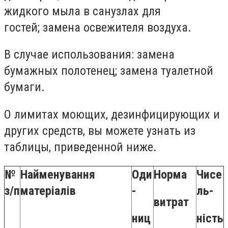
жидкого мыла в санузлах для
гостей; замена освежителя воздуха.
В случае использования: замена
бумажных полотенец; замена туалетной
бумаги.
О лимитах моющих, дезинфицирующих и
других средств, вы можете узнать из
таблицы, приведенной ниже.
№
Найменування
Оди
Норма
Чисе
з/п
матеріалів
-
ль-
витрат
ниц
ність