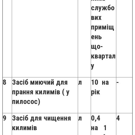
службо
вих
приміщ
ень
що-
квартал
у
8
Засіб миючий для
л
10 на
-
прання килимів ( у
рік
пилосос)
9
Засіб для чищення
л
0,4
4
килимів
на 1