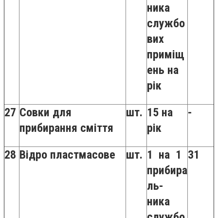
ника
службо
вих
приміщ
ень на
рік
27
Совки для
шт.
15 на
-
прибирання сміття
рік
28
Відро пластмасове
шт.
1 на 1
31
прибира
ль-
ника
службо