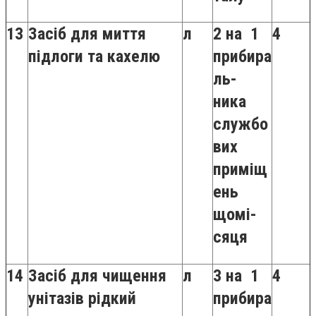
13
Засіб для миття
л
2 на 1
4
підлоги та кахелю
прибира
ль-
ника
службо
вих
приміщ
ень
щомі-
сяця
14
Засіб для чищення
л
3 на 1
4
унітазів рідкий
прибира