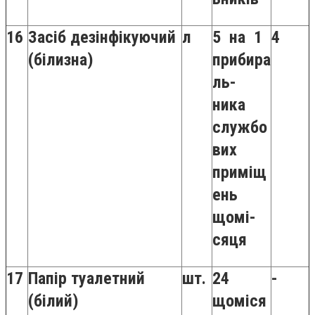
16
Засіб дезінфікуючий
л
5 на 1
4
(білизна)
прибира
ль-
ника
службо
вих
приміщ
ень
щомі-
сяця
17
Папір туалетний
шт.
24
-
(білий)
щоміся