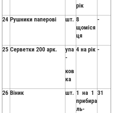
рік
24
Рушники паперові
шт.
8
-
щоміся
ця
25
Серветки 200 арк.
упа
4 на рік
-
-
ков
ка
26
Віник
шт.
1 на 1
31
прибира
ль-