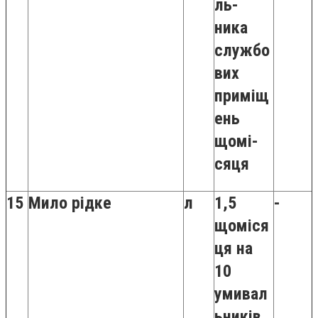
ль-
ника
службо
вих
приміщ
ень
щомі-
сяця
15
Мило рідке
л
1,5
-
щоміся
ця на
10
умивал
ьників