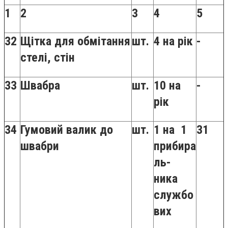
1
2
3
4
5
32
Щітка для обмітання
шт.
4 на рік
-
стелі, стін
33
Швабра
шт.
10 на
-
рік
34
Гумовий валик до
шт.
1 на 1
31
швабри
прибира
ль-
ника
службо
вих