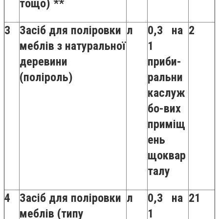
тощо) **
3
Засіб для поліровки
л
0,3 на
2
меблів з натуральної
1
деревини
приби-
(поліроль)
ральни
каслуж
бо-вих
приміщ
ень
щоквар
талу
4
Засіб для поліровки
л
0,3 на
21
меблів (типу
1