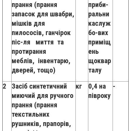
прання (прання
приби-
запасок для швабри,
ральни
мішків для
каслуж
пилососів, ганчірок
бо-вих
піс-ля миття та
приміщ
протирання
ень
меблів, інвентарю,
щоквар
дверей, тощо)
талу
2
Засіб синтетичний
кг
0,4 на
-
миючий для ручного
півроку
прання (прання
текстильних
рушників, прапорів,