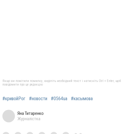
Якщо ви помітили помилку, виділіть необхідний текст і натисніть Ctrl + Enter, щоб
повідомити про це редакцію
#кривойРог
#новости
#0564ua
#касымова
Яна Титаренко
Журналістка