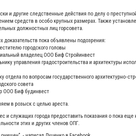
ски и другие следственные действия по делу о преступной
ением средств в особо крупных размерах. Также установле
ельных должностных лиц горсовета.
х доказательств пока объявлены подозрения:
аместителю городского головы
ициальный владелец ООО Биф Стройинвест
альнику управления градостроительства и архитектуры испо
ику отдела по вопросам государственного архитектурно-ст
одского совета
ор ООО Биф будинвест
ляем в розыск с целью ареста.
ес и служащих города предоставить показания о пока еще
льности этих и других членов ОПГ.
очищен", - написал Луценко в Facebook.