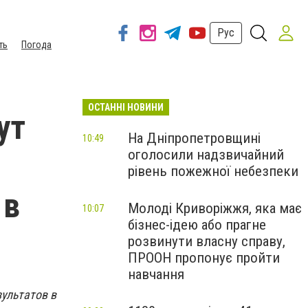
Рус
ть
Погода
ОСТАННІ НОВИНИ
ут
На Дніпропетровщині
10:49
оголосили надзвичайний
рівень пожежної небезпеки
 в
Молоді Криворіжжя, яка має
10:07
бізнес-ідею або прагне
розвинути власну справу,
ПРООН пропонує пройти
навчання
зультатов в