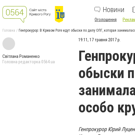
Новини
Оголошення
Реклам
Головна
Генпрокурор: В Кривом Роге идут обыски по делу ОПГ, которая занимала
19:11, 17 травня 2017 р.
Генпроку
Світлана Романенко
Головна редакторка 0564.ua
обыски п
занимала
особо кр
Генпрокурор Юрий Луценк