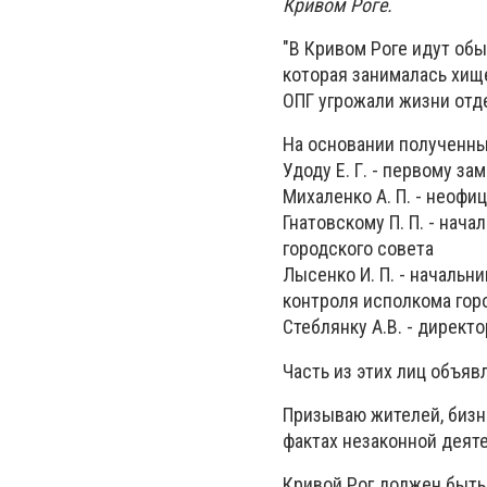
Кривом Роге.
"В Кривом Роге идут обы
которая занималась хищ
ОПГ угрожали жизни отд
На основании полученны
Удоду Е. Г. - первому з
Михаленко А. П. - неоф
Гнатовскому П. П. - нач
городского совета
Лысенко И. П. - начальн
контроля исполкома гор
Стеблянку А.В. - директ
Часть из этих лиц объяв
Призываю жителей, бизн
фактах незаконной деяте
Кривой Рог должен быть 