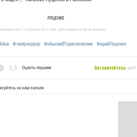
ЛУЦЕНКО
бхідний текст і натисніть Ctrl + Enter, щоб повідомити про це редакцію
64ua
#генпрокурор
#обыскиВГорисполкоме
#юрийЛуценко
0,0
Оцініть першим
Авторизуйтесь
, щоб
исуйтесь на наші канали