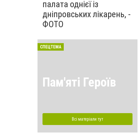
палата однієї із
дніпровських лікарень, -
ФОТО
СПЕЦТЕМА
Пам'яті Героїв
Всі матеріали тут