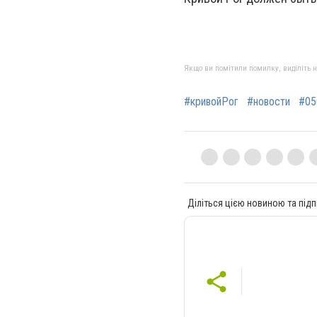
Якщо ви помітили помилку, виділіть нео
#кривойРог
#новости
#05
Діліться цією новиною та підп