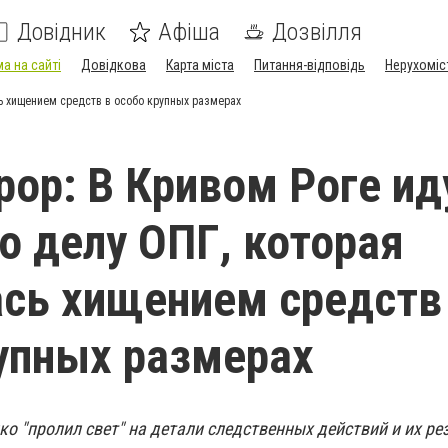
Довідник
Афіша
Дозвілля
а на сайті
Довідкова
Карта міста
Питання-відповідь
Нерухоміс
сь хищением средств в особо крупных размерах
рор: В Кривом Роге ид
о делу ОПГ, которая
сь хищением средств
упных размерах
о "пролил свет" на детали следственных действий и их ре