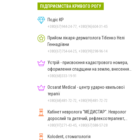
ПІДПРИЄМСТВА КРИВОГО РОГУ
Подіс КР
+380(67)944-24-77, +380(96)604-31-45
Прийом лікаря-дерматолога Тібенко Нелі
Геннадіївни
+380(67)754-64-25, +380(99)298-96-14
Устрій - присвоєння кадастрового номера,
оформлення спадщини на землю, внесення
змін до кадастру
+380(68)333-19-91
Ocsarat Medical - центр ударно-хвильової
терапії
+380(68)481-72-72, +380(99)481-72-72
Кабінет невролога "МЕДИСТАР". Невролог
дорослий та дитячий, рефлексотерапевт,
гомеопат.
+380(97)271-43-45, +380(67)588-57-28
Kolodent, стоматологія