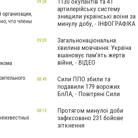
1130 окупантів та 41
09:28
артилерійську систему
 организации,
знищили українські воїни за
но, что члены
минулу добу, - ІНФОГРАФІКА
Загальнонаціональна
09:00
хвилина мовчання: Україна
вшановує пам’ять жертв
війни, - ВІДЕО
лкома
роительного
Сили ППО збили та
08:49
подавили 179 ворожих
БпЛА, - Повітряні Сили
Протягом минулої доби
08:13
 неизвестных
зафіксовано 231 бойове
зіткнення