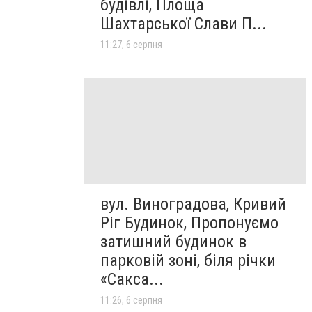
будівлі, Площа
Шахтарської Слави П...
11:27, 6 серпня
вул. Виноградова, Кривий
Ріг Будинок, Пропонуємо
затишний будинок в
парковій зоні, біля річки
«Сакса...
11:26, 6 серпня